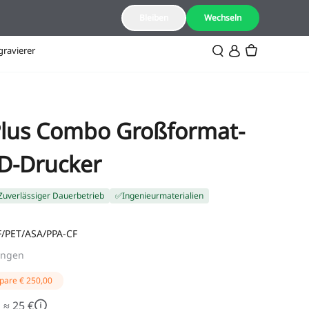
DE(Deutsch)
Bleiben
Wechseln
gravierer
 Plus Combo Großformat-
3D-Drucker
uverlässiger Dauerbetrieb
✅Ingenieurmaterialien
F/PET/ASA/PPA-CF
ungen
pare
€ 250,00
 ≈ 25 €