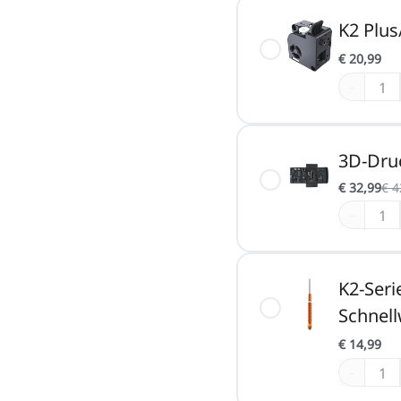
K2 Plus
€ 20,99
-
3D-Dru
€ 32,99
€ 4
-
K2-Seri
Schnel
€ 14,99
-