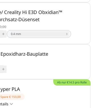
e/ Creality Hi E3D Obxidian™
rchsatz-Düsenset
9,00
+
0.4 mm
 Epoxidharz-Bauplatte
+
Ab nur €14.5 pro Rolle
Hyper PLA
Spare
€ 153,00
tails