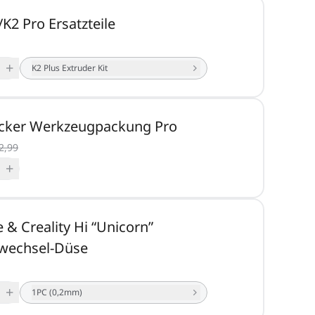
/K2 Pro Ersatzteile
+
K2 Plus Extruder Kit
cker Werkzeugpackung Pro
2,99
+
e & Creality Hi “Unicorn”
lwechsel-Düse
+
1PC (0,2mm)