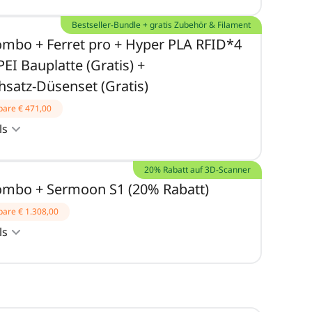
Bestseller-Bundle + gratis Zubehör & Filament
ombo + Ferret pro + Hyper PLA RFID*4
 PEI Bauplatte (Gratis) +
satz-Düsenset (Gratis)
pare
€ 471,00
ls
20% Rabatt auf 3D-Scanner
ombo + Sermoon S1 (20% Rabatt)
pare
€ 1.308,00
ls