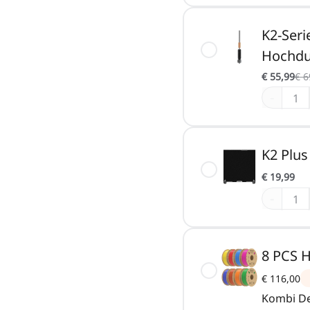
K2-Seri
Hochdu
€ 55,99
€ 6
-
K2 Plus
€ 19,99
-
8 PCS 
€ 116,00
Kombi De