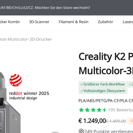
DE/AT/BE/CH/LU/LI/CZ. Möchten Sie den Store wechseln?
cker Kombi
3D-Scanner
Filament & Resin
Zubehör
Laser
mat-Multicolor-3D-Drucker
Creality K2
Multicolor-
✅Größerer Farb-Workflow
✅Z
✅Vollständiges Ökosystem
PLA/ABS/PETG/PA-CF/PLA-C
105
Bewert
€ 1.249,00
€ 1.499,00
S
249 Punkte verdienen