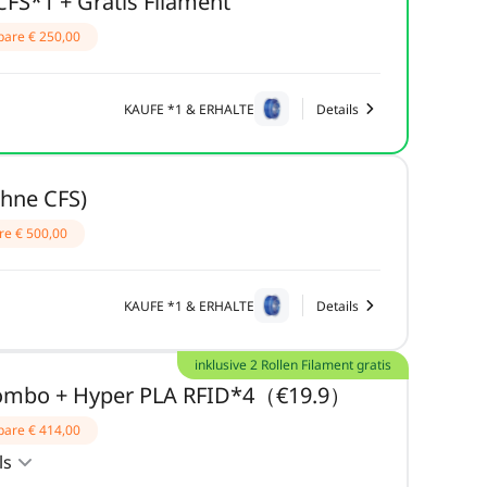
CFS*1 + Gratis Filament
pare
€ 250,00
KAUFE *1 & ERHALTE
Details
Ohne CFS)
re
€ 500,00
KAUFE *1 & ERHALTE
Details
inklusive 2 Rollen Filament gratis
Combo + Hyper PLA RFID*4（€19.9）
pare
€ 414,00
ls