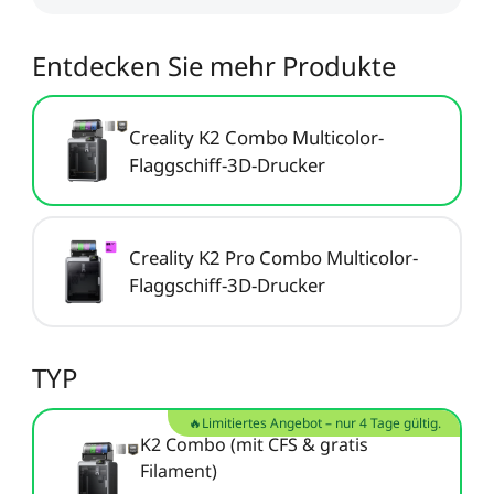
Neo / Ender-3 V2 Neo
Keyboard-Kit
Neu
Bauplatte für HALOT-
UW-03
Entdecken Sie mehr Produkte
Alle anzeigen
X1
Alle anzeigen
Creality K2 Combo Multicolor-
Flaggschiff-3D-Drucker
Creality K2 Pro Combo Multicolor-
Flaggschiff-3D-Drucker
TYP
🔥Limitiertes Angebot – nur 4 Tage gültig.
K2 Combo (mit CFS & gratis
Filament)