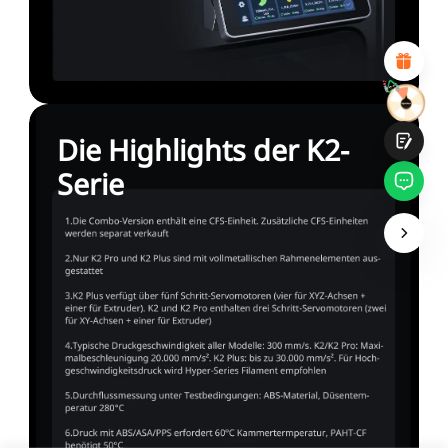
Attraktives visuelles Design
Suitable Product Recommendations
Klare Navigation und Kategorien
Reichhaltiges Inhalt
Schnelle Seitenladung
Fluide Interaktion
Die Highlights der K2-
Serie
Einreichen