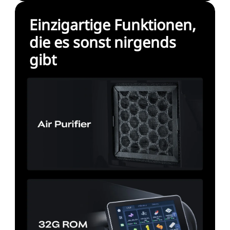
Einzigartige Funktionen,
die es sonst nirgends
gibt
*
BEWERTEN SIE IHR ZUFRIEDENHEITSNIVEAU MIT
DIESER SEITE:
UNZUFRIEDEN
ZUFRIEDEN
1
2
3
4
5
6
7
8
9
10
*
GRÜNDE FÜR IHRE ZUFRIEDENHEIT