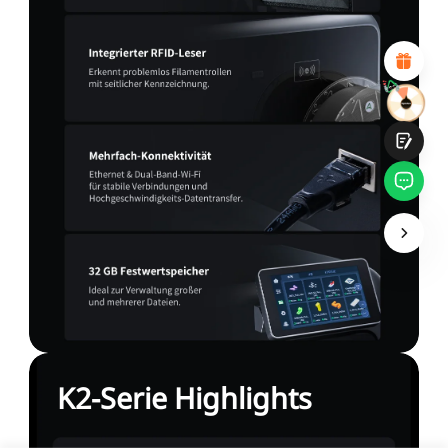
Attraktives visuelles Design
Suitable Product Recommendations
Klare Navigation und Kategorien
Reichhaltiges Inhalt
Schnelle Seitenladung
Fluide Interaktion
Einreichen
K2-Serie Highlights