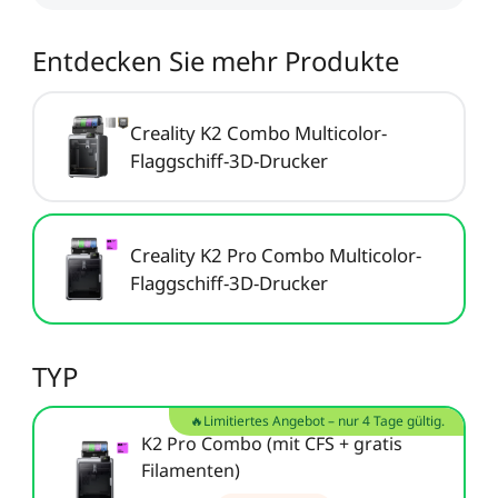
Neo / Ender-3 V2 Neo
Keyboard-Kit
Neu
Bauplatte für HALOT-
UW-03
Entdecken Sie mehr Produkte
Alle anzeigen
X1
Alle anzeigen
Creality K2 Combo Multicolor-
Flaggschiff-3D-Drucker
Creality K2 Pro Combo Multicolor-
Flaggschiff-3D-Drucker
TYP
🔥Limitiertes Angebot – nur 4 Tage gültig.
K2 Pro Combo (mit CFS + gratis
Filamenten)