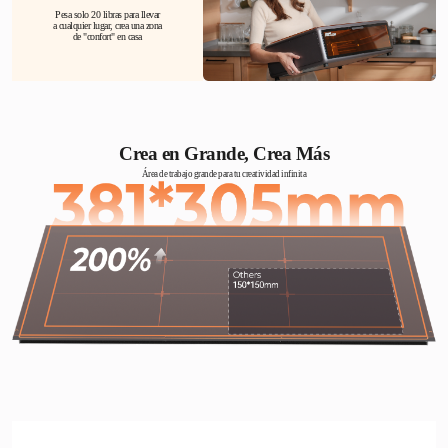
Pesa solo 20 libras para llevar
a cualquier lugar, crea una zona
de "confort" en casa
Crea en Grande, Crea Más
Área de trabajo grande para tu creatividad infinita
Ventana Doble con Vista Clara
The large, high-transparency La ventana espaciosa y de alta visibilidad
proporciona una excelente filtración mientras ofrece
una vista en tiempo real de tu trabajo, para que puedas
ver la magia desplegarse—sin necesidad de gafas de seguridad.