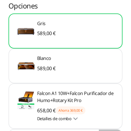
Opciones
Nuevo
Ver todo
PioCreat Resina
PioCreat Resina Tipo-
Ver todo
Estándar
ABS 2.0 1KG
Gris
Ver todo
589,00 €
Blanco
589,00 €
Falcon A1 10W+Falcon Purificador de
Humo+Rotary Kit Pro
658,00 €
Ahorra
369,00 €
Detalles de combo