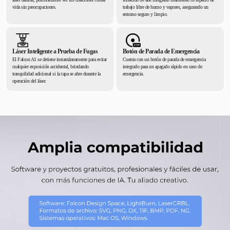
vida sin preocupaciones.
trabajo libre de humo y vapores, asegurando un
entorno seguro y limpio.
Láser Inteligente a Prueba de Fugas
Botón de Parada de Emergencia
El Falcon A1 se detiene instantáneamente para evitar
Cuenta con un botón de parada de emergencia
cualquier exposición accidental, brindando
integrado para un apagado rápido en caso de
tranquilidad adicional si la tapa se abre durante la
emergencia.
operación del láser.
*
CALIFIQUE SU NIVEL DE SATISFACCIÓN CON ESTA
PÁGINA:
INSATISFECHO
SATISFECHO
1
2
3
4
5
6
7
8
9
10
*
RAZONES DE SU SATISFACCIÓN