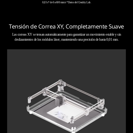
0,03 s* de 0 a 600 mm/s *Datos del Creality Lab.
Tensión de Correa XY, Completamente Suave
Las correas XY se tensan automáticamente para garantizar un movimiento estable y sin
deslizamientos de los módulos láser, manteniendo una precisión de hasta 0,01 mm.