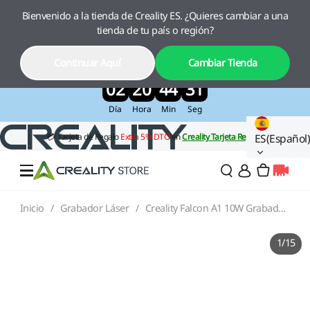
Bienvenido a la tienda de Creality ES. ¿Quieres cambiar a una
Creality Pika, el nuevo escáner 3D con IA
tienda de tu país o región?
ya está aquí
Disfruta de un 10 % de descuento por lanzamiento
Continuar Aquí
Cambiar Tienda
>>
02
20
44
22
Día
Hora
Min
Seg
ES(Español)
Inicio
/
Grabador Láser
/
Creality Falcon A1 10W Grabado Láser
Ofertas
1
/
15
Impresora 3D
Impresoras Combo
Serie K2