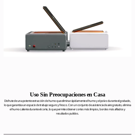
Estructura Metálica con Piezas Fundidas
Resistencia a la Tensión≥205Mpa
Fabricado con aluminio de grado aeroespacial,
Dureza Brinell≥75HBWpa
el Falcon A1 presenta una alta resistencia
*Datos provenientes del Creality Lab.
mecánica para una grabado y corte estables.
Uso Sin Preocupaciones en Casa
Disfrute de una potente extracción de humo que elimina rápidamente el humo y el polvo durante el grabado,
lo que garantiza un espacio de trabajo seguro y fresco. Con un conjunto de asistencia de aire gratuito, elimina
el humo caliente durante el corte, lo que permite obtener cortes más limpios, bordes más afilados y
resultados pulidos.