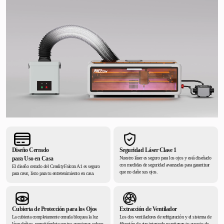
Diseño Cerrado
Seguridad Láser Clase 1
para Uso en Casa
Nuestro láser es seguro para los ojos y está diseñado
con medidas de seguridad avanzadas para garantizar
El diseño cerrado del CrealityFalcon A1 es seguro
que no dañe sus ojos.
para crear, listo para tu entretenimiento en casa.
Cubierta de Protección para los Ojos
Extracción de Ventilador
La cubierta completamente cerrada bloquea la luz
Los dos ventiladores de refrigeración y el sistema de
láser dañina, permitiéndote ver tus creaciones cobrar
filtración de aire integrado mantienen tu espacio de