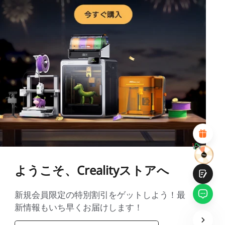
*
このページの満足度を評価してください:
不満足
満足
1
2
3
4
5
6
7
8
9
10
*
あなたの満足度の理由
魅力的なビジュアルデザイン
適切な商品推薦
明確なナビゲーションとカテゴリ
豊富なコンテンツ
高速ページロード
フリックでの流動的なインタラクション
ようこそ、Crealityストアへ
新規会員限定の特別割引をゲットしよう！最
新情報もいち早くお届けします！