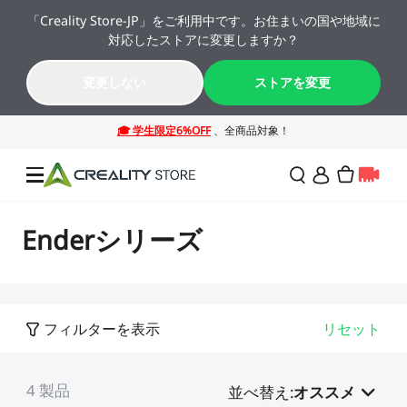
「Creality Store-JP」をご利用中です。お住まいの国や地域に
🔥 最大50%OFF！お盆休み限定セール →→
対応したストアに変更しますか？
K2シリーズが年間最安値。今すぐチェック！→→
10
03
28
58
変更しない
ストアを変更
日
時
分
秒
セール
Enderシリーズ
3Dプリンター
フィルターを表示
リセット
レーザー彫刻機
SPARKX シリーズ
NEW
週末サプライズセール
法人様・大量購入のお客
4
製品
様
並べ替え
:
オススメ
K2シリーズ
スキャナー
Falconシリーズ
NEW