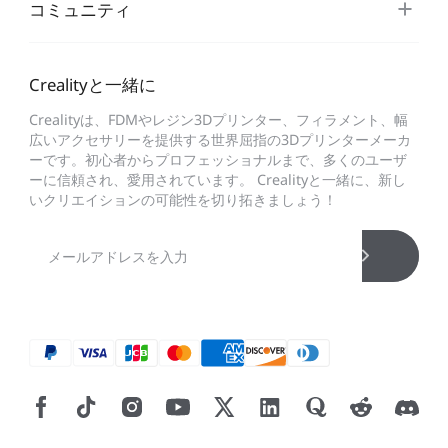
コミュニティ
CFS用ケーブル
CFSディスプレイキット
すべて表示
Crealityと一緒に
すべて表示
Crealityは、FDMやレジン3Dプリンター、フィラメント、幅
広いアクセサリーを提供する世界屈指の3Dプリンターメーカ
ーです。初心者からプロフェッショナルまで、多くのユーザ
ーに信頼され、愛用されています。 Crealityと一緒に、新し
いクリエイションの可能性を切り拓きましょう！