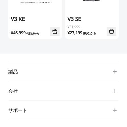
すべて表示
Pika
すべて表示
すべて表示
Creality Scan Bridge
Otter / Raptor用ハンド
高速
高精度
ホットエンド
CFS
CFS-C
すべて表示
V3 KE
V3 SE
3Dスキャナー用ワイヤ
ルトライポッド
すべて表示
レスハンドル
¥31,999
すべて表示
QUICKSURFACE
3Dスキャナー +
すべて表示
素材パック
アクリルシート
エクストルーダー
K2 Pro PEI両面フロスト
K2 PEI両面フロストプレ
¥
46,999
¥
27,199
(税込)から
(税込)から
すべて表示
QUICKSURFACE
プレート
ート
光造形アクセサリー
「Unicorn」- K2
「Unicorn」-
すべて表示
すべて表示
すべて表示
/Creality Hiシリーズ
K1/Ender-3 V3 シリーズ
K2 PLUS 予備部品
K2セラミック加熱ブロッ
Ceramic - K2 Plus
NEW
製品
すべて表示
ク
CFS予備部品
エクストルーダーモータ
K2 Plus エクストルーダ
すべて表示
会社
ー - K2 Plus
ーキット
エンクロージャー
nFEP剝離フィルム
すべて表示
サポート
NEW
すべて表示
星型PTFEチューブ
「Unicorn」- K2
/Creality Hiシリーズ