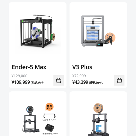
K1シリーズ
Falcon2シリーズ
マテリアル
Sermoonシリーズ
NEW
NEW
NEW
Enderシリーズ
Falcon2 PROシリーズ
CRシリーズ
SPARKX i7 Color
SPARKX i7 Autofill
アクセサリー
フィラメント
学生割引
Loyalty Program
Combo
Combo
本格マルチカラーをかんたん
自動フィラメント補充
NEW
NEW
に
光造形シリーズ
NEW
彫刻機アクセサリー
Falcon A1C 予約販売中
Falcon A1C AIカメラ 予
Ferretシリーズ
K2 Plus
K2 Pro
一般PLA
一般用アクセサリー
NEW
約販売中
プロ仕様・最大16色の頂点
高機能×省スペースの万能モ
JP(日本語)
Ender-5 Max
V3 Plus
モデル
デル
NEW
すべて表示
K1 Max
K1C 2025
Falcon2 40W
Falcon2 22W
Pika
Sermoon P1
Sermoon X1
スペシャル フィラメント
¥129,000
¥72,999
フィラメント乾燥ボックス
すべて表示
¥
109,999
¥
43,399
(税込)から
(税込)から
すべて表示
お買い得ギフトカード
お買い得セット
すべて表示
すべて表示
Ender-5 Max
V3 Plus
すべて表示
Falcon2 Pro 22W
Falcon2 Pro 40W
スキャナーアクセサリー
Otter Lite
Otter
レジン
Soleyin Ultra PLA
Soleyin PLA Matte
マルチカラーシステム
NEW
NEW
すべて表示
すべて表示
HALOT-X1
UW-03
すべて表示
Creality Falcon 煙浄化
2W赤外線レーザーモジ
スキャナーソフトウェア
Ferret Pro
Ferret SE
彫刻機素材
Hyper PLA
Hyper PLA RFID
ビルドプレート
星型PTFEチューブ
密着サポートアクセサリ
装置 AP1
ュール
すべて表示
ー
すべて表示
すべて表示
【近日発売】Creality
Hyper PLA-CF
Hyper PPA-CF
ノズル
SpacePi X4
SpacePi X4L
すべて表示