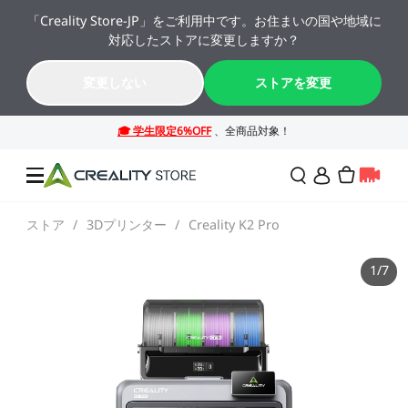
「Creality Store-JP」をご利用中です。お住まいの国や地域に
🔥 最大50%OFF！お盆休み限定セール →→
対応したストアに変更しますか？
K2シリーズが年間最安値。今すぐチェック！→→
09
00
44
34
変更しない
ストアを変更
日
時
分
秒
ストア
/
3Dプリンター
/
Creality K2 Pro
セール
1
/
7
3Dプリンター
レーザー彫刻機
SPARKX シリーズ
NEW
週末サプライズセール
法人様・大量購入のお客
様
K2シリーズ
スキャナー
Falconシリーズ
NEW