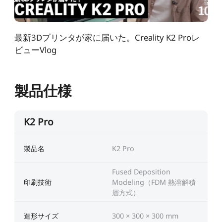
最新3Dプリンタが家に届いた。Creality K2 Proレ
ビューVlog
製品仕様
K2 Pro
製品名
K2 Pro
*
このページの満足度を評価してください:
Fused Deposition
印刷技術
Modeling（FDM 熱溶解積
不満足
満足
層方式）
1
2
3
4
5
6
7
8
9
10
*
あなたの満足度の理由
造形サイズ
300 × 300 × 300 mm