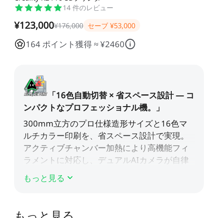
すべて表示
Pika
すべて表示
14
件のレビュー
すべて表示
¥123,000
Creality Scan Bridge
Otter / Raptor用ハンド
高速
高精度
¥176,000
セーブ
¥53,000
ホットエンド
CFS
CFS-C
すべて表示
3Dスキャナー用ワイヤ
ルトライポッド
すべて表示
レスハンドル
164 ポイント獲得 ≈ ¥2460
すべて表示
QUICKSURFACE
3Dスキャナー +
すべて表示
素材パック
アクリルシート
エクストルーダー
K2 Pro PEI両面フロスト
K2 PEI両面フロストプレ
すべて表示
QUICKSURFACE
プレート
ート
光造形アクセサリー
「Unicorn」- K2
「Unicorn」-
すべて表示
すべて表示
すべて表示
/Creality Hiシリーズ
K1/Ender-3 V3 シリーズ
K2 PLUS 予備部品
K2セラミック加熱ブロッ
Ceramic - K2 Plus
NEW
すべて表示
ク
CFS予備部品
エクストルーダーモータ
K2 Plus エクストルーダ
すべて表示
ー - K2 Plus
ーキット
もっと見る
エンクロージャー
nFEP剝離フィルム
すべて表示
NEW
すべて表示
星型PTFEチューブ
「Unicorn」- K2
もっと見る
/Creality Hiシリーズ