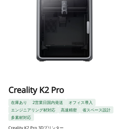
K1シリーズ
Falcon2シリーズ
マテリアル
Sermoonシリーズ
NEW
NEW
NEW
Enderシリーズ
Falcon2 PROシリーズ
CRシリーズ
SPARKX i7 Color
SPARKX i7 Autofill
アクセサリー
フィラメント
学生割引
Loyalty Program
Combo
Combo
本格マルチカラーをかんたん
自動フィラメント補充
NEW
NEW
に
光造形シリーズ
NEW
彫刻機アクセサリー
Falcon A1C 予約販売中
Falcon A1C AIカメラ 予
Ferretシリーズ
K2 Plus
K2 Pro
一般PLA
一般用アクセサリー
NEW
約販売中
プロ仕様・最大16色の頂点
高機能×省スペースの万能モ
JP(日本語)
モデル
デル
NEW
すべて表示
K1 Max
K1C 2025
Falcon2 40W
Falcon2 22W
Pika
Sermoon P1
Sermoon X1
スペシャル フィラメント
フィラメント乾燥ボックス
すべて表示
すべて表示
お買い得ギフトカード
お買い得セット
すべて表示
Creality K2 Pro
すべて表示
Ender-5 Max
V3 Plus
すべて表示
Falcon2 Pro 22W
Falcon2 Pro 40W
スキャナーアクセサリー
Otter Lite
Otter
レジン
Soleyin Ultra PLA
Soleyin PLA Matte
マルチカラーシステム
NEW
在庫あり
2営業日国内発送
オフィス導入
NEW
すべて表示
すべて表示
HALOT-X1
UW-03
すべて表示
Creality Falcon 煙浄化
2W赤外線レーザーモジ
スキャナーソフトウェア
Ferret Pro
Ferret SE
彫刻機素材
Hyper PLA
Hyper PLA RFID
ビルドプレート
星型PTFEチューブ
密着サポートアクセサリ
エンジニアリング材対応
高速精密
省スペース設計
装置 AP1
ュール
すべて表示
ー
多素材対応
すべて表示
すべて表示
【近日発売】Creality
Hyper PLA-CF
Hyper PPA-CF
ノズル
SpacePi X4
SpacePi X4L
Creality K2 Pro 3Dプリンター
すべて表示