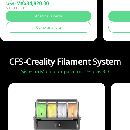
MX$
34,820.00
Desde
MX$38,789.00
Añadir a la cesta
Comprar ahora
CFS-Creality Filament System
Sistema Multicolor para Impresoras 3D