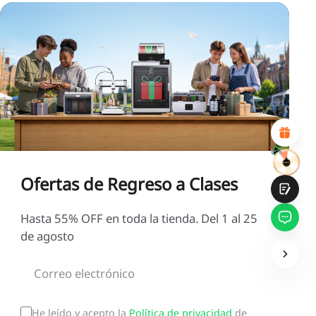
PÁGINA:
INSATISFECHO
SATISFECHO
1
2
3
4
5
6
7
8
9
10
*
RAZONES DE SU SATISFACCIÓN
Diseño visual atractivo
Recomendaciones de productos adecuadas
Navegación y categorías claras
Contenido abundante
Carga rápida de la página
Interacción fluida en la página (al hacer clic)
Ofertas de Regreso a Clases
Hasta 55% OFF en toda la tienda. Del 1 al 25
de agosto
Entregar
He leído y acepto la
Política de privacidad
de