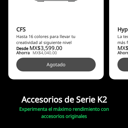
CFS
Hyp
Hasta 16 colores para llevar tu
La te
creatividad al siguiente nivel
más f
MX$
3,599.00
MX
Desde
Ahorra
MX$4,040.00
Ahor
Agotado