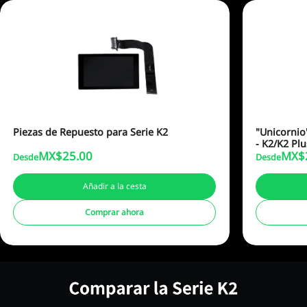
Piezas de Repuesto para Serie K2
"Unicornio
- K2/K2 Plu
MX$
25.00
MX$
Desde
Desde
Añadir a la cesta
Comprar ahora