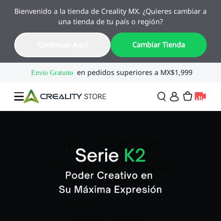
Bienvenido a la tienda de Creality MX. ¿Quieres cambiar a
🔥 Ofertas de Regreso a Clases
una tienda de tu país o región?
Hasta 55% OFF · Del 1 al 25 de agosto
19
09
55
44
Continuar Aquí
Cambiar Tienda
Día
Hora
Min
Seg
Ofertas
Impresoras 3D
Combo
SPARKX🏆
Creality Regreso a
Flash Sale
Clases
Serie Flagship🔥
Especial