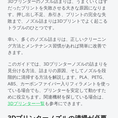
3Dプリンターのノズル詰まりは、うまくいくはず
だったプリントを失敗させる大きな原因になりま
す。押し出し不足、糸引き、プリントの完全な失
K1シリーズ
Falcon2シリーズ
マテリアル
Sermoonシリーズ
NEW
敗まで、ノズル詰まりは3Dプリントでよく起こる
トラブルのひとつです。
NEW
NEW
Enderシリーズ
Falcon2 PROシリーズ
CRシリーズ
SPARKX i7 Color
SPARKX i7 Autofill
アクセサリー
フィラメント
学生割引
Loyalty Program
Combo
Combo
幸い、多くのノズル詰まりは、正しいクリーニン
本格マルチカラーをかんたん
自動フィラメント補充
NEW
NEW
グ方法とメンテナンス習慣があれば簡単に改善で
に
光造形シリーズ
NEW
彫刻機アクセサリー
Falcon A1C 予約販売中
Falcon A1C AIカメラ 予
Ferretシリーズ
K2 Plus
K2 Pro
一般PLA
一般用アクセサリー
NEW
きます。
約販売中
プロ仕様・最大16色の頂点
高機能×省スペースの万能モ
JP(日本語)
モデル
デル
NEW
すべて表示
このガイドでは、3Dプリンターノズルの詰まりを
K1 Max
K1C 2025
Falcon2 40W
Falcon2 22W
Pika
Sermoon P1
Sermoon X1
スペシャル フィラメント
フィラメント乾燥ボックス
すべて表示
見分ける方法、詰まりの原因、そしてノズルを段
すべて表示
お買い得ギフトカード
お買い得セット
階的に清掃する方法を解説します。PLA、PETG、
すべて表示
すべて表示
Ender-5 Max
V3 Plus
すべて表示
Falcon2 Pro 22W
Falcon2 Pro 40W
スキャナーアクセサリー
Otter Lite
Otter
レジン
Soleyin Ultra PLA
Soleyin PLA Matte
マルチカラーシステム
ABS、カーボンファイバー入りフィラメントを使っ
ている場合でも、プリンターを安定して動かすた
NEW
NEW
すべて表示
めに役立ちます。関連機材を探している場合は、
すべて表示
HALOT-X1
UW-03
すべて表示
Creality Falcon 煙浄化
2W赤外線レーザーモジ
スキャナーソフトウェア
Ferret Pro
Ferret SE
彫刻機素材
Hyper PLA
Hyper PLA RFID
ビルドプレート
星型PTFEチューブ
密着サポートアクセサリ
装置 AP1
ュール
すべて表示
3Dプリンター一覧
も参考にできます。
ー
すべて表示
すべて表示
【近日発売】Creality
Hyper PLA-CF
Hyper PPA-CF
ノズル
SpacePi X4
SpacePi X4L
3Dプリンターノズルの清掃が必要
すべて表示