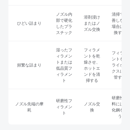
ノズル内
清掃で改
溶剤浸け
部で硬化
善しない
ひどい詰まり
またはノ
したプラ
場合は交
ズル交換
スチック
換する
湿ったフ
フィラメ
フィラメ
ィラメン
ントを乾
ントをド
トまたは
燥させ、
頻繁な詰まり
ライボッ
低品質フ
ホットエ
クスに保
ィラメン
ンドを清
管する
ト
掃する
研磨性材
研磨性フ
ノズル先端の摩
ノズル交
料には硬
ィラメン
耗
換
化鋼を使
ト
う