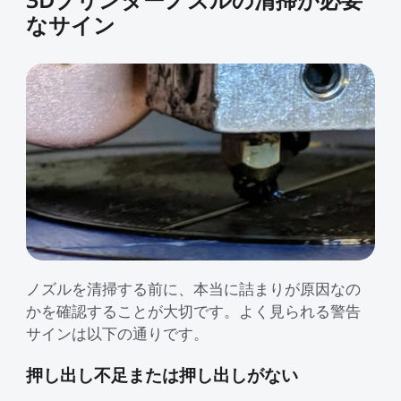
すべて表示
Pika
すべて表示
なサイン
すべて表示
Creality Scan Bridge
Otter / Raptor用ハンド
高速
高精度
ホットエンド
CFS
CFS-C
すべて表示
3Dスキャナー用ワイヤ
ルトライポッド
すべて表示
レスハンドル
すべて表示
QUICKSURFACE
3Dスキャナー +
すべて表示
素材パック
アクリルシート
エクストルーダー
K2 Pro PEI両面フロスト
K2 PEI両面フロストプレ
すべて表示
QUICKSURFACE
プレート
ート
光造形アクセサリー
「Unicorn」- K2
「Unicorn」-
すべて表示
すべて表示
すべて表示
/Creality Hiシリーズ
K1/Ender-3 V3 シリーズ
K2 PLUS 予備部品
K2セラミック加熱ブロッ
Ceramic - K2 Plus
NEW
すべて表示
ク
CFS予備部品
エクストルーダーモータ
K2 Plus エクストルーダ
すべて表示
ー - K2 Plus
ーキット
ノズルを清掃する前に、本当に詰まりが原因なの
かを確認することが大切です。よく見られる警告
エンクロージャー
nFEP剝離フィルム
サインは以下の通りです。
すべて表示
NEW
押し出し不足または押し出しがない
すべて表示
星型PTFEチューブ
「Unicorn」- K2
/Creality Hiシリーズ