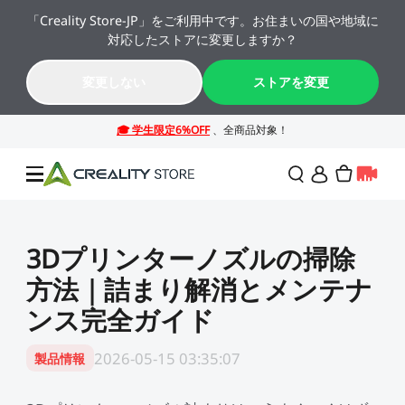
「Creality Store-JP」をご利用中です。お住まいの国や地域に
🔥 最大50%OFF！お盆休み限定セール →→
対応したストアに変更しますか？
K2シリーズが年間最安値。今すぐチェック！→→
11
09
57
01
変更しない
ストアを変更
日
時
分
秒
セール
3Dプリンターノズルの掃除
方法｜詰まり解消とメンテナ
3Dプリンター
ンス完全ガイド
レーザー彫刻機
SPARKX シリーズ
NEW
2026-05-15 03:35:07
製品情報
週末サプライズセール
法人様・大量購入のお客
様
K2シリーズ
スキャナー
Falconシリーズ
NEW