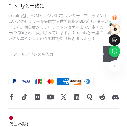
魅力的なビジュアルデザイン
Crealityと一緒に
適切な商品推薦
明確なナビゲーションとカテゴリ
Crealityは、FDMやレジン3Dプリンター、フィラメント、幅
豊富なコンテンツ
広いアクセサリーを提供する世界屈指の3Dプリンターメーカ
高速ページロード
ーです。初心者からプロフェッショナルまで、多くのユーザ
フリックでの流動的なインタラクション
ーに信頼され、愛用されています。 Crealityと一緒に、新し
いクリエイションの可能性を切り拓きましょう！
提出
JP(日本語)