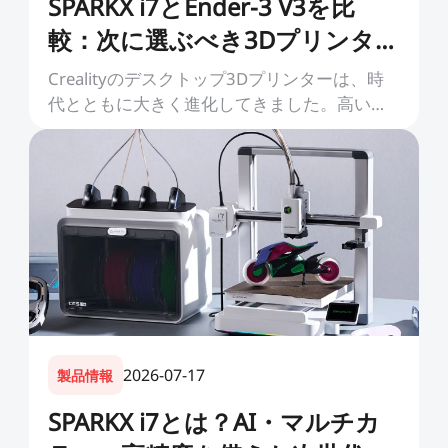
SPARKX i7とEnder-3 V3を比
較：次に選ぶべき3Dプリンター
はどちら？
Crealityのデスクトップ3Dプリンターは、時
代とともに大きく進化してきました。高い信
頼性と手頃な価格によって定番モデルとなっ
た機種がある一方、近年のモデルは、より簡
単でスマートな3Dプリン...
2026-07-17
製品情報
SPARKX i7とは？AI・マルチカ