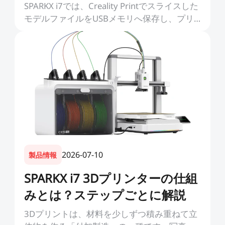
SPARKX i7では、Creality Printでスライスした
モデルファイルをUSBメモリへ保存し、プリ
ンター本体から直接読み込んでプリントを開
始できます。本ガイドでは、USBメモリの準
備、...
2026-07-10
製品情報
SPARKX i7 3Dプリンターの仕組
みとは？ステップごとに解説
3Dプリントは、材料を少しずつ積み重ねて立