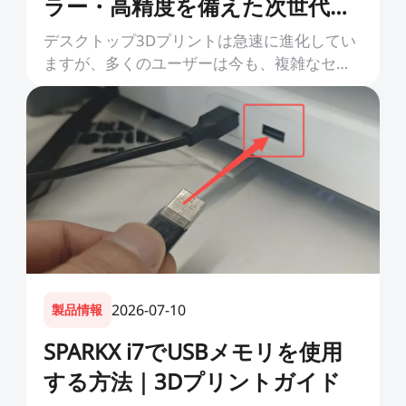
ラー・高精度を備えた次世代デ
スクトップ3Dプリンター
デスクトップ3Dプリントは急速に進化してい
ますが、多くのユーザーは今も、複雑なセッ
トアップ、急な学習曲線、プリント失敗、フ
ィラメントの無駄といった課題に直面してい
ます。3Dプリントを始めたばかり...
2026-07-10
製品情報
SPARKX i7でUSBメモリを使用
する方法｜3Dプリントガイド