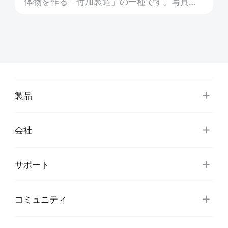
体物を作る「付加製造」の一種です。写真を1
枚撮り、数時間後には実物の3Dオブジェクト
を手に取ることもできます。複雑なソフトウ
ェアや専門的なデザインの知識...
製品
会社
サポート
*
このページの満足度を評価してください:
不満足
満足
コミュニティ
1
2
3
4
5
6
7
8
9
10
*
あなたの満足度の理由