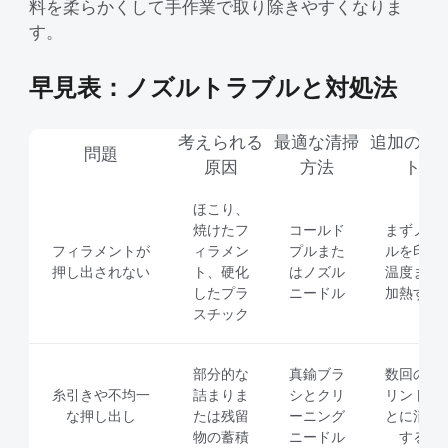
料を柔らかくして手作業で取り除きやすくなりま
す。
早見表：ノズルトラブルと対処法
考えられる
最適な清掃
追加のヒ
問題
原因
方法
ト
ほこり、
焼けたフ
コールド
まずノズ
フィラメントが
ィラメン
プルまた
ルを印刷
押し出されない
ト、硬化
はノズル
温度まで
したプラ
ニードル
加熱する
スチック
部分的な
真鍮ブラ
数回のプ
糸引きや不均一
詰まりま
シとクリ
リントご
な押し出し
たは残留
ーニング
とに清掃
物の蓄積
ニードル
する