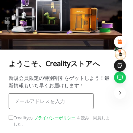
1
2
3
4
5
6
7
8
9
10
*
あなたの満足度の理由
魅力的なビジュアルデザイン
適切な商品推薦
明確なナビゲーションとカテゴリ
豊富なコンテンツ
高速ページロード
フリックでの流動的なインタラクション
ようこそ、Crealityストアへ
新規会員限定の特別割引をゲットしよう！最
新情報もいち早くお届けします！
提出
Crealityの
プライバシーポリシー
を読み、同意しま
した。