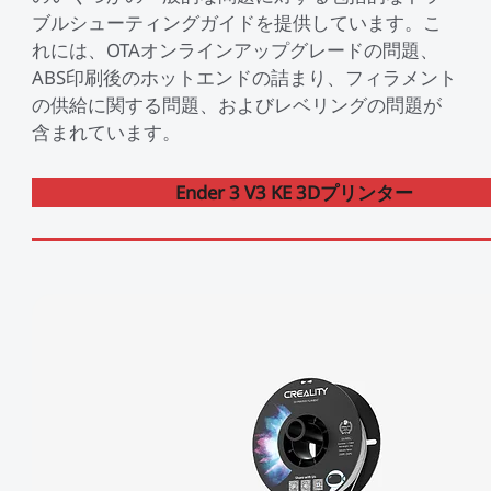
ブルシューティングガイドを提供しています。こ
れには、OTAオンラインアップグレードの問題、
K1シリーズ
Falcon2シリーズ
マテリアル
Sermoonシリーズ
NEW
ABS印刷後のホットエンドの詰まり、フィラメント
の供給に関する問題、およびレベリングの問題が
NEW
NEW
含まれています。
Enderシリーズ
Falcon2 PROシリーズ
CRシリーズ
SPARKX i7 Color
SPARKX i7 Autofill
アクセサリー
フィラメント
学生割引
Loyalty Program
Combo
Combo
本格マルチカラーをかんたん
自動フィラメント補充
NEW
NEW
Ender 3 V3 KE 3Dプリンター
に
光造形シリーズ
NEW
彫刻機アクセサリー
Falcon A1C 予約販売中
Falcon A1C AIカメラ 予
Ferretシリーズ
K2 Plus
K2 Pro
一般PLA
一般用アクセサリー
NEW
約販売中
プロ仕様・最大16色の頂点
高機能×省スペースの万能モ
JP(日本語)
モデル
デル
NEW
すべて表示
K1 Max
K1C 2025
Falcon2 40W
Falcon2 22W
Pika
Sermoon P1
Sermoon X1
スペシャル フィラメント
フィラメント乾燥ボックス
すべて表示
すべて表示
お買い得ギフトカード
お買い得セット
すべて表示
すべて表示
Ender-5 Max
V3 Plus
すべて表示
Falcon2 Pro 22W
Falcon2 Pro 40W
スキャナーアクセサリー
Otter Lite
Otter
レジン
Soleyin Ultra PLA
Soleyin PLA Matte
マルチカラーシステム
NEW
NEW
すべて表示
すべて表示
HALOT-X1
UW-03
すべて表示
Creality Falcon 煙浄化
2W赤外線レーザーモジ
スキャナーソフトウェア
Ferret Pro
Ferret SE
彫刻機素材
Hyper PLA
Hyper PLA RFID
ビルドプレート
星型PTFEチューブ
密着サポートアクセサリ
装置 AP1
ュール
すべて表示
ー
すべて表示
すべて表示
【近日発売】Creality
Hyper PLA-CF
Hyper PPA-CF
ノズル
SpacePi X4
SpacePi X4L
すべて表示