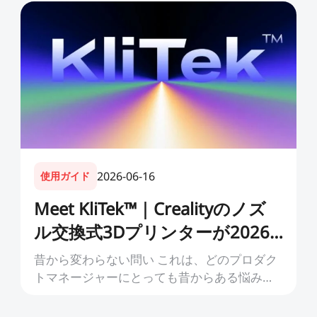
けば、きっと同じ答えが返ってくるでしょ
う。壁を増やすことでも、レイヤー高さを下
げることでも、ましてやインフィル1...
2026-06-16
使用ガイド
Meet KliTek™｜Crealityのノズ
ル交換式3Dプリンターが2026
年登場
昔から変わらない問い これは、どのプロダク
トマネージャーにとっても昔からある悩みで
す。コンセプトが時代の先を行きすぎてい
て、必要な技術がまだ十分に備わっていない