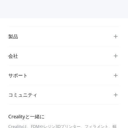
まま製品を出し、結果としてつまずく...
製品
会社
サポート
コミュニティ
Crealityと一緒に
Crealityは、FDMやレジン3Dプリンター、フィラメント、幅