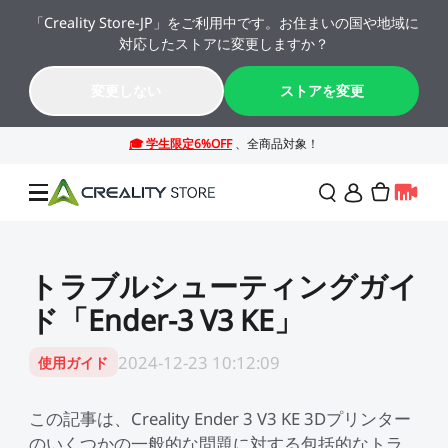
「Creality Store-JP」をご利用中です。お住まいの国や地域に
🔥 最大50%OFF！お盆休み限定セール →→
対応したストアに変更しますか？
K2シリーズが年間最安値。今すぐチェック！→→
11
04
47
32
変更しない
ストアを変更
日
時
分
秒
セール
トラブルシューティングガイ
ド「Ender-3 V3 KE」
3Dプリンター
2024-12-23 10:12:09
使用ガイド
レーザー彫刻機
SPARKX シリーズ
NEW
週末サプライズセール
法人様・大量購入のお客
この記事は、Creality Ender 3 V3 KE 3Dプリンター
様
のいくつかの一般的な問題に対する包括的なトラ
K2シリーズ
スキャナー
Falconシリーズ
NEW