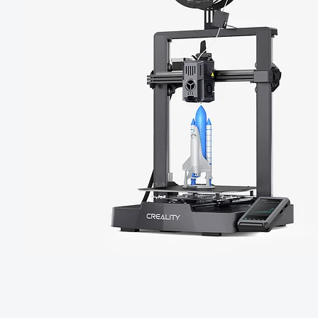
すべて表示
Pika
すべて表示
すべて表示
Creality Scan Bridge
Otter / Raptor用ハンド
高速
高精度
ホットエンド
CFS
CFS-C
すべて表示
3Dスキャナー用ワイヤ
ルトライポッド
すべて表示
レスハンドル
すべて表示
QUICKSURFACE
3Dスキャナー +
すべて表示
素材パック
アクリルシート
エクストルーダー
K2 Pro PEI両面フロスト
K2 PEI両面フロストプレ
すべて表示
QUICKSURFACE
プレート
ート
光造形アクセサリー
「Unicorn」- K2
「Unicorn」-
すべて表示
すべて表示
すべて表示
/Creality Hiシリーズ
K1/Ender-3 V3 シリーズ
K2 PLUS 予備部品
K2セラミック加熱ブロッ
Ceramic - K2 Plus
NEW
すべて表示
ク
CFS予備部品
エクストルーダーモータ
K2 Plus エクストルーダ
すべて表示
ー - K2 Plus
ーキット
エンクロージャー
nFEP剝離フィルム
すべて表示
NEW
すべて表示
星型PTFEチューブ
「Unicorn」- K2
/Creality Hiシリーズ