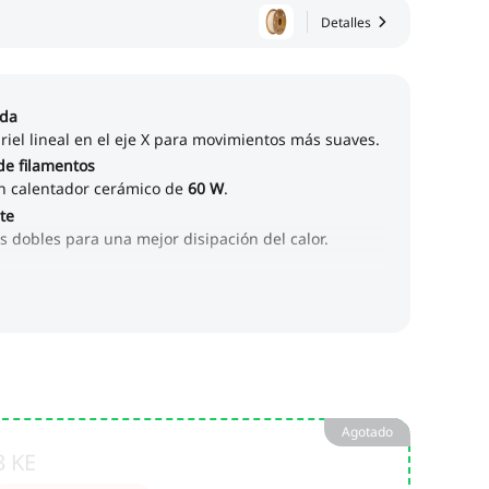
Detalles
Agotado
3 KE