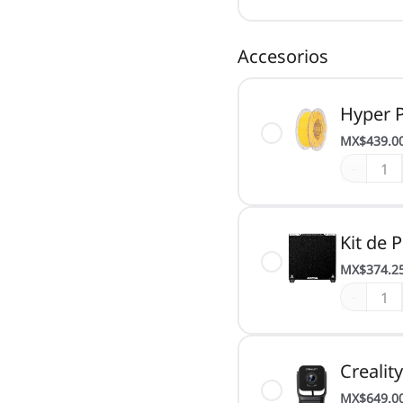
Accesorios
Hyper 
MX$439.0
-
Kit de 
MX$374.2
-
Crealit
MX$649.0