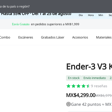
 Ofertas de Regreso a Clases
a de tu país o región?
19
10
21
4
Hasta 55% OFF · Del 1 al 25 de agosto
Día
Hora
Min
Se
Combo
Escáneres
Grabados Láser
Accesorios
Materiales
Ender-3 V3 
En stock
Envío inmediato
2
9
reseñas
MX$4,299.00
MX$6,979
Gane 42 puntos ≈ MX