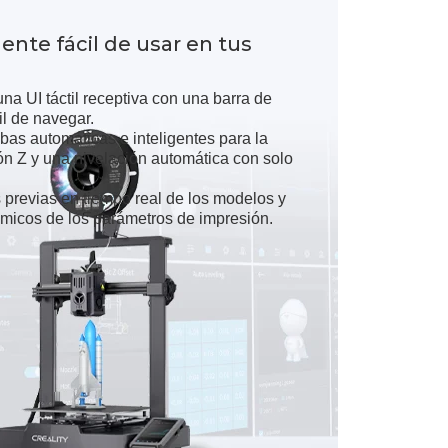
gente fácil de usar en tus
na UI táctil receptiva con una barra de
il de navegar.
bas automáticas e inteligentes para la
 Z y una nivelación automática con solo
s previas en tiempo real de los modelos y
ámicos de los parámetros de impresión.