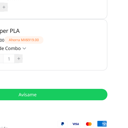
+
per PLA
00
Ahorra
MX$919.00
 de Combo
+
Avísame