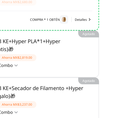
Ahorra
MX$2,680.00
COMPRA * 1 OBTÉN
Detalles
Agotado
3 KE+Hyper PLA*1+Hyper
tis)🎁
Ahorra
MX$2,819.00
 Combo
Agotado
3 KE+Secador de Filamento +Hyper
alo)🎁
Ahorra
MX$3,237.00
 Combo