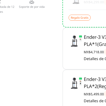
MX$4,299.00
itada de 12
Soporte de por vida
es
Regalo Gratis
Ender-3 V
PLA*1(Gra
MX$4,718.00
Detalles de
Ender-3 V
PLA*2(Reg
MX$5,499.00
Detalles de