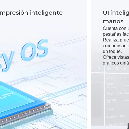
 impresión inteligente
UI inteli
manos
Cuenta con u
pestañas fác
Realiza prue
compensación
un toque.
Ofrece vista
gráficos din