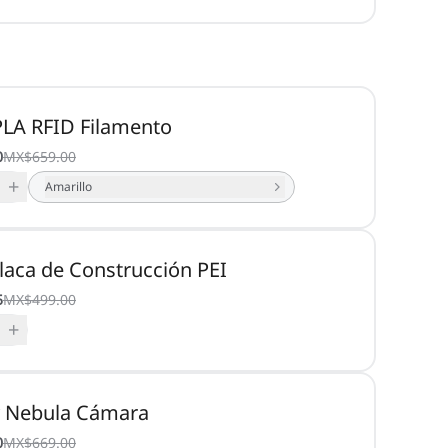
PLA RFID Filamento
0
MX$659.00
+
Amarillo
Placa de Construcción PEI
5
MX$499.00
+
y Nebula Cámara
0
MX$669.00