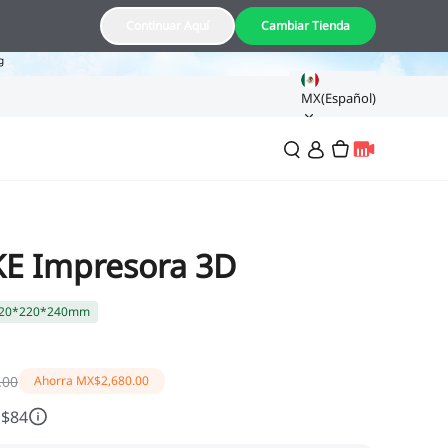
8
Continuar Aquí
Cambiar Tienda
g
MX(Español)
KE Impresora 3D
20*220*240mm
.00
Ahorra
MX$2,680.00
 $84