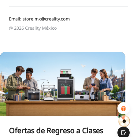
Email: store.mx@creality.com
@ 2026 Creality México
*
CALIFIQUE SU NIVEL DE SATISFACCIÓN CON ESTA
PÁGINA:
INSATISFECHO
SATISFECHO
1
2
3
4
5
6
7
8
9
10
*
RAZONES DE SU SATISFACCIÓN
Diseño visual atractivo
Recomendaciones de productos adecuadas
Navegación y categorías claras
Contenido abundante
Carga rápida de la página
Interacción fluida en la página (al hacer clic)
Ofertas de Regreso a Clases