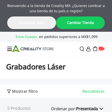
Bienvenido a la tienda de Creality MX. ¿Quieres cambiar a
🔥 Ofertas de Regreso a Clases
una tienda de tu país o región?
Hasta 55% OFF · Del 1 al 25 de agosto
19
00
26
17
Continuar Aquí
Cambiar Tienda
Día
Hora
Min
Seg
Ofertas
Grabadores Láser
Impresoras 3D
Mostrar filtro
Restablecer
Combo
SPARKX🏆
Creality Regreso a
Flash Sale
5
Productos
Clases
Ordenar por
:
Presentada
Serie Flagship🔥
Especial