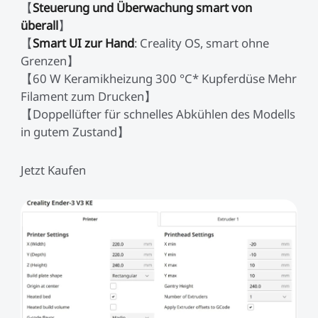
Neo / Ender-3 V2 Neo
【
Steuerung und Überwachung smart von
Keyboard-Kit
Neu
überall
】
Bauplatte für HALOT-
UW-03
Alle anzeigen
X1
【
Smart UI zur Hand
: Creality OS, smart ohne
Grenzen】
【60 W Keramikheizung 300 °C* Kupferdüse Mehr
Alle anzeigen
Filament zum Drucken】
【Doppellüfter für schnelles Abkühlen des Modells
in gutem Zustand】
Jetzt Kaufen