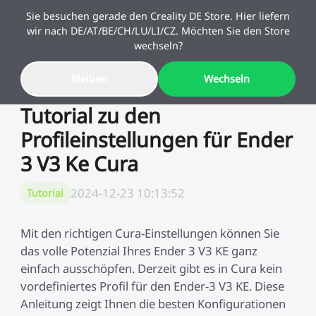
Sie besuchen gerade den Creality DE Store. Hier liefern
wir nach DE/AT/BE/CH/LU/LI/CZ. Möchten Sie den Store
wechseln?
Bleiben
Wechseln
Sale
Tutorial zu den
Profileinstellungen für Ender
3D-Drucker
3 V3 Ke Cura
3D-Drucker Kombi
K2 Serie
2024-12-23 10:13:52
Tutorial
Schulstart-Angebote
10 % Upgrade-Rabatt
Mehr sparen. Mehr
Kaufbeleg reicht – Altgerät
SPARKX
Neu
3D-Scanner
K2-Kombi
schaffen.
behalten & sparen!
Mit den richtigen Cura-Einstellungen können Sie
das volle Potenzial Ihres Ender 3 V3 KE ganz
einfach ausschöpfen. Derzeit gibt es in Cura kein
K1 Serie
SPARKX i7 Kombi
Neu
Filament & Resin
Sermoon Serie
vordefiniertes Profil für den Ender-3 V3 KE. Diese
🔥Bestseller
Anleitung zeigt Ihnen die besten Konfigurationen
Ender Serie
K1-Kombi