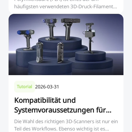
häufigsten verwendeten 3D-Druck-Filamente,
da es kostengüns...
2026-03-31
Tutorial
Kompatibilität und
Systemvoraussetzungen für
Creality 3D-Scanner
Die Wahl des richtigen 3D-Scanners ist nur ein
Teil des Workflows. Ebenso wichtig ist es