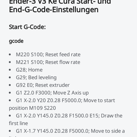
Ender-3 V3 Ke Cura Start- und
End-G-Code-Einstellungen
Start G-Code:
gcode
M220 S100; Reset feed rate
M221 S100; Reset flow rate
G28; Home
G29; Bed leveling
G92 E0; Reset extruder
G1 Z2.0 F3000; Move Z Axis up
G1 X-2.0 Y20 Z0.28 F5000.0; Move to start
position M109 S220
G1 X-2.0 Y145.0 Z0.28 F1500.0 E15; Draw the
first line
G1 X-1.7 Y145.0 Z0.28 F5000.0; Move to side a