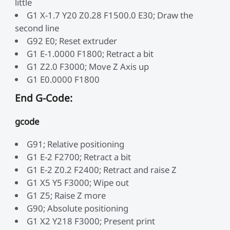
little
G1 X-1.7 Y20 Z0.28 F1500.0 E30; Draw the
second line
G92 E0; Reset extruder
G1 E-1.0000 F1800; Retract a bit
G1 Z2.0 F3000; Move Z Axis up
G1 E0.0000 F1800
End G-Code:
gcode
G91; Relative positioning
G1 E-2 F2700; Retract a bit
G1 E-2 Z0.2 F2400; Retract and raise Z
G1 X5 Y5 F3000; Wipe out
G1 Z5; Raise Z more
G90; Absolute positioning
G1 X2 Y218 F3000; Present print