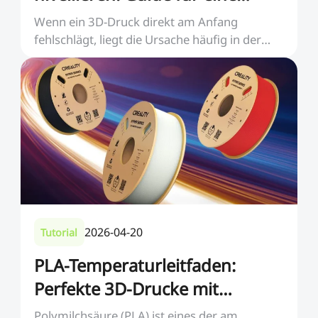
perfekte erste Schicht
Wenn ein 3D-Druck direkt am Anfang
fehlschlägt, liegt die Ursache häufig in der
ersten Schicht. E...
2026-04-20
Tutorial
PLA-Temperaturleitfaden:
Perfekte 3D-Drucke mit
optimalen Einstellungen
Polymilchsäure (PLA) ist eines der am