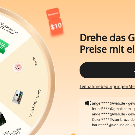
Drehe das G
Preise mit e
Coxx-****@zumbruzz.de 
baur.****@t-online.de - 
andre****@gmail.com - g
leon.****@posteo.de - g
teest****@tuta.io - gewo
schmi****@gmail.com - 
Teilnahmebedingungen
Me
angel****@web.de - gewo
angel****@web.de - gewo
feund****@gmail.com - 
angel****@web.de - gewo
Coxx-****@zumbruzz.de 
baur.****@t-online.de - 
andre****@gmail.com - g
leon.****@posteo.de - g
teest****@tuta.io - gewo