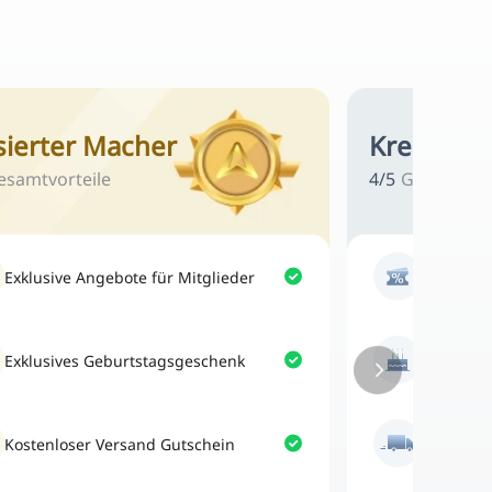
sierter Macher
Kreativer 
esamtvorteile
4
/
5
Gesamtvort
Exklusive Angebote für Mitglieder
Exklusive
Exklusives Geburtstagsgeschenk
Exklusiv
Kostenloser Versand Gutschein
Kostenlo