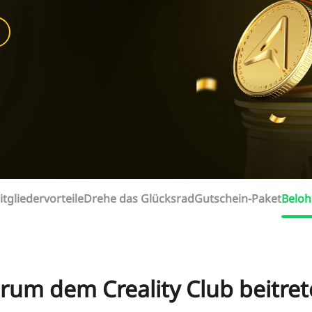
tgliedervorteile
Drehe das Glücksrad
Gutschein-Paket
Belo
rum dem Creality Club beitret