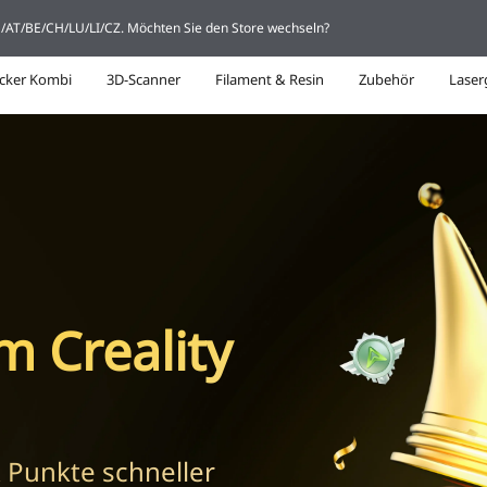
DE/AT/BE/CH/LU/LI/CZ. Möchten Sie den Store wechseln?
cker Kombi
3D-Scanner
Filament & Resin
Zubehör
Laser
 Creality
 Punkte schneller