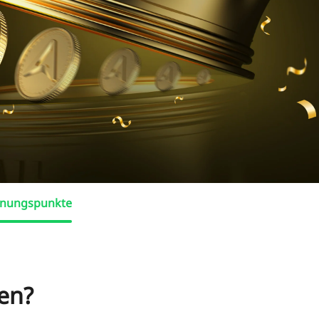
hnungspunkte
en?