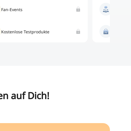
Fan-Events
Fan-Even
Kostenlose Testprodukte
Kostenlo
n auf Dich!