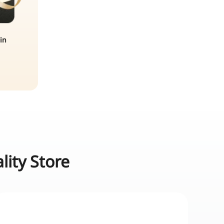
in
ity Store