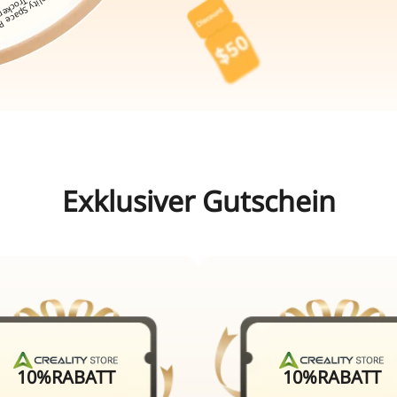
schmi****@gmail.com - 
angel****@web.de - gewo
angel****@web.de - gewo
feund****@gmail.com - 
angel****@web.de - gewo
Exklusiver Gutschein
10
%
RABATT
10
%
RABATT