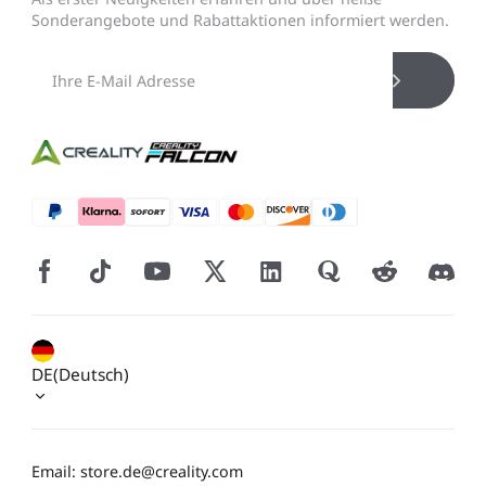
Neo / Ender-3 V2 Neo
Keyboard-Kit
Sonderangebote und Rabattaktionen informiert werden.
Neu
Bauplatte für HALOT-
UW-03
Alle anzeigen
X1
Alle anzeigen
DE(Deutsch)
Email: store.de@creality.com