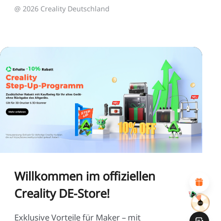
@ 2026 Creality Deutschland
*
BEWERTEN SIE IHR ZUFRIEDENHEITSNIVEAU MIT
DIESER SEITE:
UNZUFRIEDEN
ZUFRIEDEN
1
2
3
4
5
6
7
8
9
10
*
GRÜNDE FÜR IHRE ZUFRIEDENHEIT
Attraktives visuelles Design
Suitable Product Recommendations
Willkommen im offiziellen
Klare Navigation und Kategorien
Reichhaltiges Inhalt
Creality DE-Store!
Schnelle Seitenladung
Fluide Interaktion
Exklusive Vorteile für Maker – mit