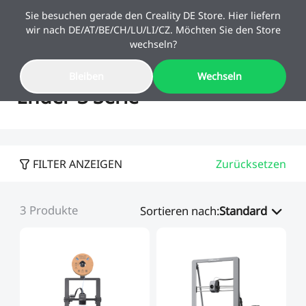
Sie besuchen gerade den Creality DE Store. Hier liefern
wir nach DE/AT/BE/CH/LU/LI/CZ. Möchten Sie den Store
wechseln?
Bleiben
Wechseln
Sale
Ender-3 Serie
3D-Drucker
FILTER ANZEIGEN
Zurücksetzen
3D-Drucker Kombi
K2 Serie
Schulstart-Angebote
10 % Upgrade-Rabatt
3
Produkte
Mehr sparen. Mehr
Kaufbeleg reicht – Altgerät
Sortieren nach
:
Standard
SPARKX
Neu
3D-Scanner
K2-Kombi
schaffen.
behalten & sparen!
K1 Serie
SPARKX i7 Kombi
Neu
Filament & Resin
Sermoon Serie
🔥Bestseller
Ender Serie
K1-Kombi