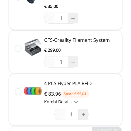
€ 35,00
-
+
CFS-Creality Filament System
€ 299,00
-
+
4 PCS Hyper PLA RFID
€ 83,96
Spare
€ 55,04
Kombi Details
-
+
Ausverkauft