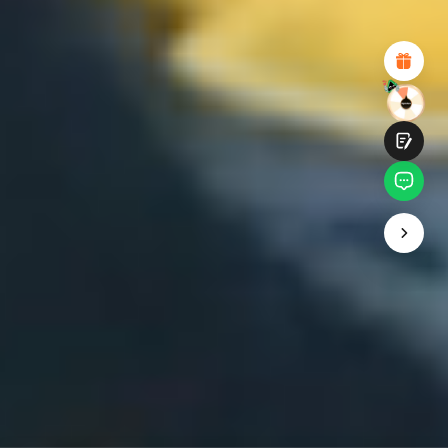
Attraktives visuelles Design
Suitable Product Recommendations
Klare Navigation und Kategorien
Reichhaltiges Inhalt
Schnelle Seitenladung
Fluide Interaktion
Einreichen