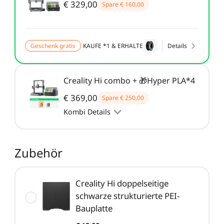
Neo / Ender-3 V2 Neo
€ 329,00
Spare
€ 160,00
Keyboard-Kit
Neu
Bauplatte für HALOT-
UW-03
Alle anzeigen
X1
Geschenk gratis
KAUFE *1 & ERHALTE
Details
Alle anzeigen
Creality Hi combo + 🎁Hyper PLA*4
€ 369,00
Spare
€ 250,00
Kombi Details
Zubehör
Creality Hi doppelseitige
schwarze strukturierte PEI-
Bauplatte