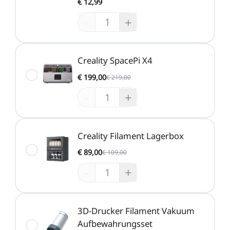
€ 12,99
-
+
Creality SpacePi X4
€ 199,00
€ 219,00
-
+
Creality Filament Lagerbox
€ 89,00
€ 109,00
-
+
3D-Drucker Filament Vakuum
Aufbewahrungsset