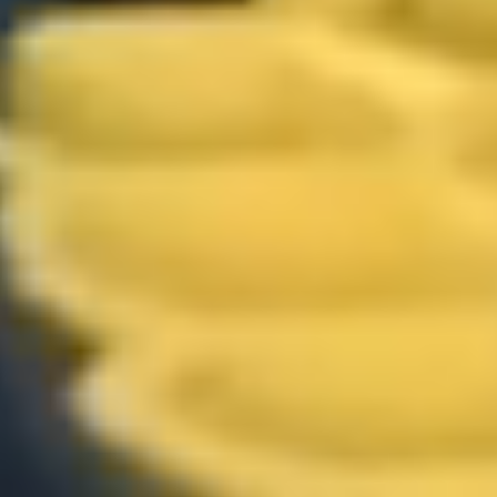
*
BEWERTEN SIE IHR ZUFRIEDENHEITSNIVEAU MIT
DIESER SEITE:
UNZUFRIEDEN
ZUFRIEDEN
1
2
3
4
5
6
7
8
9
10
*
GRÜNDE FÜR IHRE ZUFRIEDENHEIT