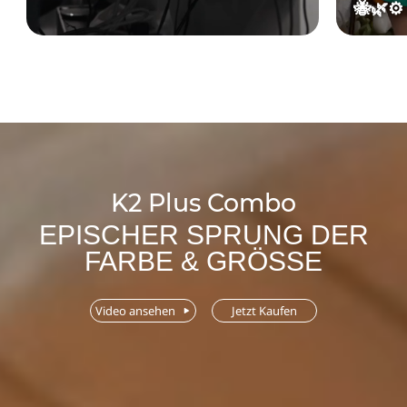
K2-Ser
K2 Plus Combo
EPISCHER SPRUNG DER
FARBE & GRÖSSE
Video ansehen
Jetzt Kaufen