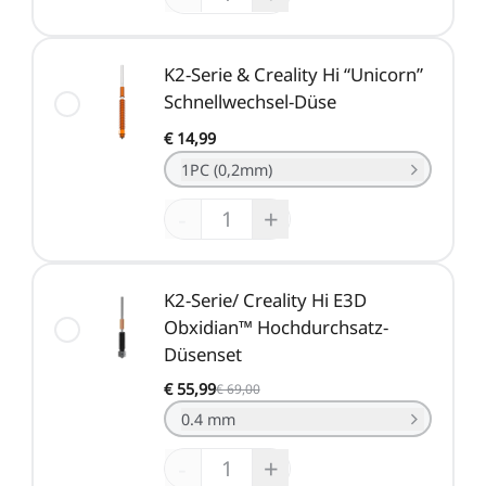
K2-Serie & Creality Hi “Unicorn”
Schnellwechsel-Düse
€ 14,99
1PC (0,2mm)
-
+
K2-Serie/ Creality Hi E3D
Obxidian™ Hochdurchsatz-
Düsenset
€ 55,99
€ 69,00
0.4 mm
-
+