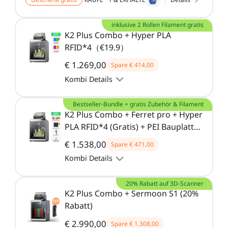
inklusive 2 Rollen Filament gratis
K2 Plus Combo + Hyper PLA
RFID*4（€19.9）
€ 1.269,00
Spare
€ 414,00
Kombi Details
Bestseller-Bundle + gratis Zubehör & Filament
K2 Plus Combo + Ferret pro + Hyper
PLA RFID*4 (Gratis) + PEI Bauplatte
(Gratis) + Hochdurchsatz-Düsenset
€ 1.538,00
Spare
€ 471,00
(Gratis)
Kombi Details
20% Rabatt auf 3D-Scanner
K2 Plus Combo + Sermoon S1 (20%
Rabatt)
€ 2.990,00
Spare
€ 1.308,00