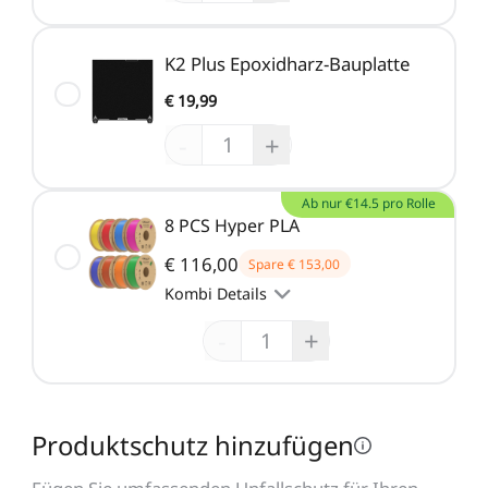
K2 Plus Epoxidharz-Bauplatte
€ 19,99
-
+
Ab nur €14.5 pro Rolle
8 PCS Hyper PLA
€ 116,00
Spare
€ 153,00
Kombi Details
-
+
Produktschutz hinzufügen