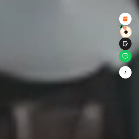
Attraktives visuelles Design
Suitable Product Recommendations
Klare Navigation und Kategorien
Reichhaltiges Inhalt
Schnelle Seitenladung
Fluide Interaktion
Einreichen