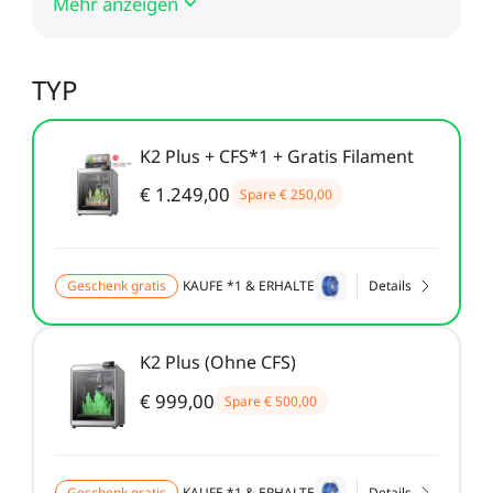
Mehr anzeigen
Neo / Ender-3 V2 Neo
Keyboard-Kit
Neu
Bauplatte für HALOT-
UW-03
Alle anzeigen
X1
TYP
Alle anzeigen
K2 Plus + CFS*1 + Gratis Filament
€ 1.249,00
Spare
€ 250,00
Geschenk gratis
KAUFE *1 & ERHALTE
Details
K2 Plus (Ohne CFS)
€ 999,00
Spare
€ 500,00
Geschenk gratis
KAUFE *1 & ERHALTE
Details