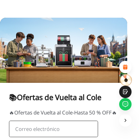
*
CALIFIQUE SU NIVEL DE SATISFACCIÓN CON ESTA
PÁGINA:
INSATISFECHO
SATISFECHO
1
2
3
4
5
6
7
8
9
10
*
RAZONES DE SU SATISFACCIÓN
Diseño visual atractivo
Recomendaciones de productos adecuadas
Navegación y categorías claras
Contenido abundante
Carga rápida de la página
Interacción fluida en la página (al hacer clic)
📚Ofertas de Vuelta al Cole
🔥Ofertas de Vuelta al Cole-Hasta 50 % OFF🔥
Entregar