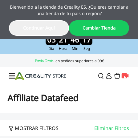
Bienvenido a la tienda de Creality ES. ¿Quieres cambiar a
Creality Pika, el nuevo escáner 3D con IA
una tienda de tu país o región?
ya está aquí
Disfruta de un 10 % de descuento por lanzamiento
Continuar Aquí
Cambiar Tienda
>>
03
21
46
17
Día
Hora
Min
Seg
Ofertas
Affiliate Datafeed
Impresora 3D
MOSTRAR FILTROS
Eliminar Filtros
Impresoras Combo
Serie K2