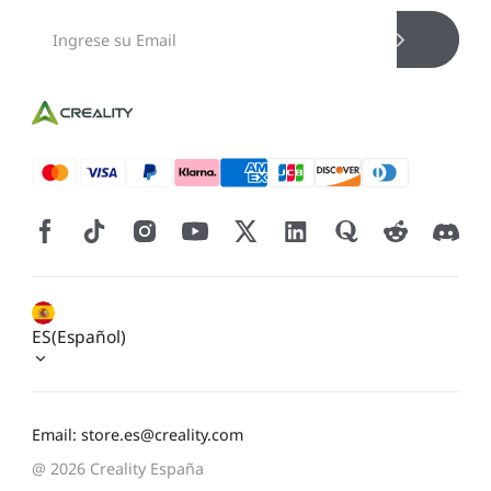
Nuevo
Ver todo
PioCreat Resina
PioCreat Resina Tipo-
Ver todo
Estándar
ABS 2.0 1KG
Ver todo
ES(Español)
Email: store.es@creality.com
@ 2026 Creality España