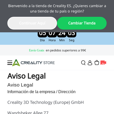
Bienvenido a la tienda de Creality ES. ¿Quieres cambiar a
Creality Pika, el nuevo escáner 3D con IA
una tienda de tu país o región?
ya está aquí
Disfruta de un 10 % de descuento por lanzamiento
Continuar Aquí
Cambiar Tienda
>>
05
07
24
02
Día
Hora
Min
Seg
Aviso Legal
Ofertas
Aviso Legal
Información de la empresa / Dirección
Impresora 3D
Creality 3D Technology (Europe) GmbH
Impresoras Combo
Serie K2
Wandsbeker Allee 77