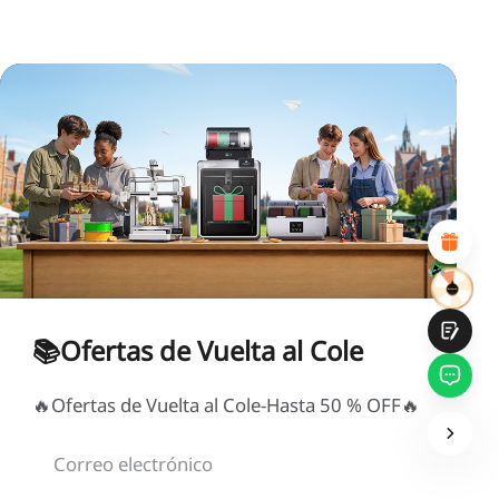
*
CALIFIQUE SU NIVEL DE SATISFACCIÓN CON ESTA
PÁGINA:
INSATISFECHO
SATISFECHO
1
2
3
4
5
6
7
8
9
10
*
RAZONES DE SU SATISFACCIÓN
Diseño visual atractivo
Recomendaciones de productos adecuadas
Navegación y categorías claras
Contenido abundante
Carga rápida de la página
Interacción fluida en la página (al hacer clic)
📚Ofertas de Vuelta al Cole
🔥Ofertas de Vuelta al Cole-Hasta 50 % OFF🔥
Entregar