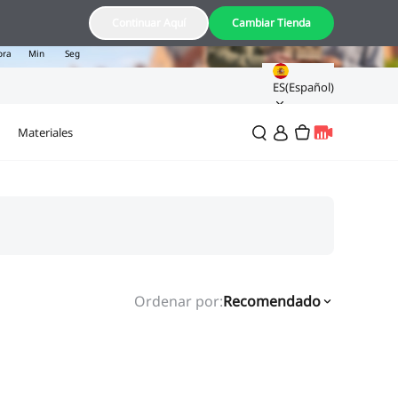
06
52
22
Continuar Aquí
Cambiar Tienda
ora
Min
Seg
ES(Español)
Materiales
Ordenar por
:
Recomendado