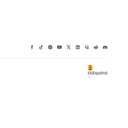
*
CALIFIQUE SU NIVEL DE SATISFACCIÓN CON ESTA
ES(Español)
PÁGINA:
INSATISFECHO
SATISFECHO
1
2
3
4
5
6
7
8
9
10
*
RAZONES DE SU SATISFACCIÓN
Diseño visual atractivo
Recomendaciones de productos adecuadas
Navegación y categorías claras
Contenido abundante
Carga rápida de la página