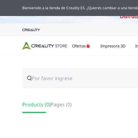
Creality Pi
Bienvenido a la tienda de Creality ES. ¿Quieres cambiar a una tienda
Disfrut
Ofertas
Impresora 3D
I
Products
(
0
)
Pages
(
0
)