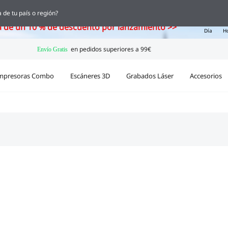
ka, el nuevo escáner 3D con IA ya está aquí
 de tu país o región?
05
a de un 10 % de descuento por lanzamiento >>
Día
H
mpresoras Combo
Escáneres 3D
Grabados Láser
Accesorios