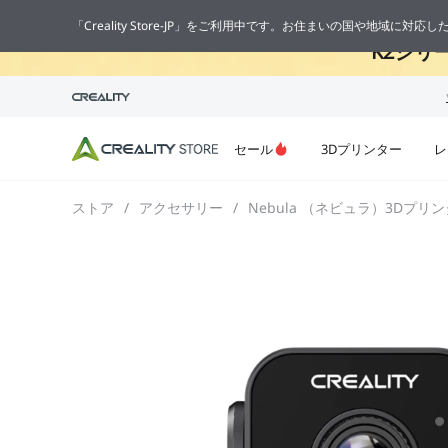
🔥
「Creality Store-JP」をご利用中です。お住まいの国や地域に対
K2シリ
セール
3Dプリンター
レ
ストア
/
アクセサリー
/
Nebula （ネビュラ）3Dプリ