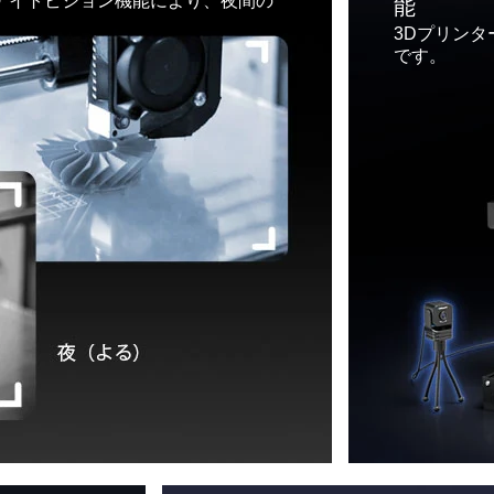
たナイトビジョン機能により、夜間の
能
3Dプリン
です。