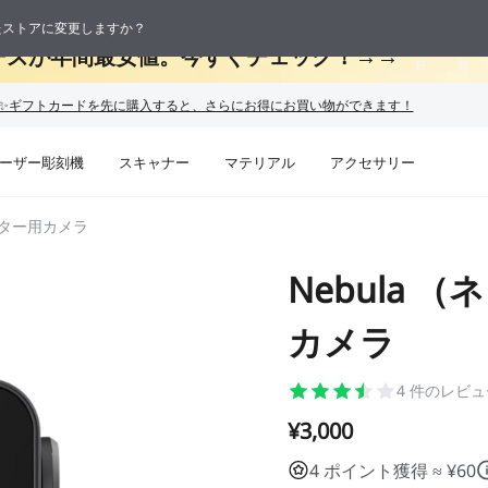
 最大50%OFF！お盆休み限定セール →→
応したストアに変更しますか？
09
10
ーズが年間最安値。今すぐチェック！→→
日
時
ーザー彫刻機
スキャナー
マテリアル
アクセサリー
ンター用カメラ
Nebula 
カメラ
4
件のレビュ
¥3,000
4 ポイント獲得 ≈ ¥60