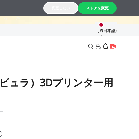
18
06
変更しない
ストアを変更
分
秒
JP(日本語)
（ネビュラ）3Dプリンター用
ー