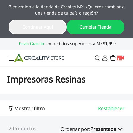
Bienvenido a la tienda de Creality MX. ¿Quieres cambiar a
🔥 Ofertas de Regreso a Clases
una tienda de tu país o región?
Hasta 55% OFF · Del 1 al 25 de agosto
16
22
01
43
Continuar Aquí
Cambiar Tienda
Día
Hora
Min
Seg
Ofertas
Impresoras Resinas
Impresoras 3D
Mostrar filtro
Restablecer
Combo
SPARKX🏆
Creality Regreso a
Flash Sale
2
Productos
Clases
Ordenar por
:
Presentada
Serie Flagship🔥
Especial