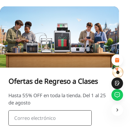
*
CALIFIQUE SU NIVEL DE SATISFACCIÓN CON ESTA
PÁGINA:
INSATISFECHO
SATISFECHO
1
2
3
4
5
6
7
8
9
10
*
RAZONES DE SU SATISFACCIÓN
Diseño visual atractivo
Recomendaciones de productos adecuadas
Navegación y categorías claras
Contenido abundante
Carga rápida de la página
Interacción fluida en la página (al hacer clic)
Ofertas de Regreso a Clases
Hasta 55% OFF en toda la tienda. Del 1 al 25
de agosto
Entregar