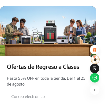
*
CALIFIQUE SU NIVEL DE SATISFACCIÓN CON ESTA
PÁGINA:
INSATISFECHO
SATISFECHO
1
2
3
4
5
6
7
8
9
10
*
RAZONES DE SU SATISFACCIÓN
Diseño visual atractivo
Recomendaciones de productos adecuadas
Navegación y categorías claras
Contenido abundante
Carga rápida de la página
Interacción fluida en la página (al hacer clic)
Ofertas de Regreso a Clases
Hasta 55% OFF en toda la tienda. Del 1 al 25
de agosto
Entregar