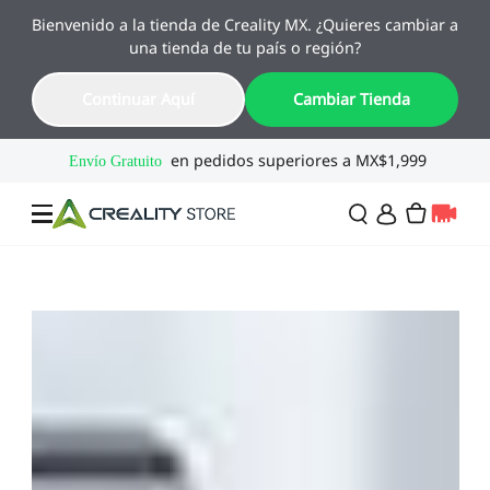
Bienvenido a la tienda de Creality MX. ¿Quieres cambiar a
🔥 Ofertas de Regreso a Clases
una tienda de tu país o región?
Hasta 55% OFF · Del 1 al 25 de agosto
16
02
50
41
Continuar Aquí
Cambiar Tienda
Día
Hora
Min
Seg
Ofertas
Impresoras 3D
Combo
SPARKX🏆
Creality Regreso a
Flash Sale
Clases
Serie Flagship🔥
Especial