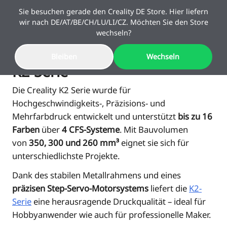
Sie besuchen gerade den Creality DE Store. Hier liefern
wir nach DE/AT/BE/CH/LU/LI/CZ. Möchten Sie den Store
wechseln?
Bleiben
Wechseln
Sale
K2-Serie
Die Creality K2 Serie wurde für
3D-Drucker
Hochgeschwindigkeits-, Präzisions- und
Mehrfarbdruck entwickelt und unterstützt
bis zu 16
Farben
über
4 CFS-Systeme
. Mit Bauvolumen
3D-Drucker Kombi
K2 Serie
von
350, 300 und 260 mm³
eignet sie sich für
Schulstart-Angebote
10 % Upgrade-Rabatt
Mehr sparen. Mehr
Kaufbeleg reicht – Altgerät
unterschiedlichste Projekte.
SPARKX
Neu
3D-Scanner
K2-Kombi
schaffen.
behalten & sparen!
Dank des stabilen Metallrahmens und eines
präzisen Step-Servo-Motorsystems
liefert die
K2-
K1 Serie
SPARKX i7 Kombi
Neu
Filament & Resin
Sermoon Serie
Serie
eine herausragende Druckqualität – ideal für
Hobbyanwender wie auch für professionelle Maker.
🔥Bestseller
Ender Serie
K1-Kombi