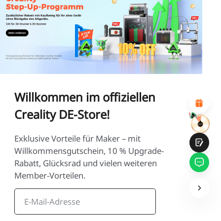
*
BEWERTEN SIE IHR ZUFRIEDENHEITSNIVEAU MIT
DIESER SEITE:
UNZUFRIEDEN
ZUFRIEDEN
1
2
3
4
5
6
7
8
9
10
*
GRÜNDE FÜR IHRE ZUFRIEDENHEIT
Attraktives visuelles Design
Suitable Product Recommendations
Willkommen im offiziellen
Klare Navigation und Kategorien
Reichhaltiges Inhalt
Creality DE-Store!
Schnelle Seitenladung
Fluide Interaktion
Exklusive Vorteile für Maker – mit
Willkommensgutschein, 10 % Upgrade-
Rabatt, Glücksrad und vielen weiteren
Member-Vorteilen.
Einreichen