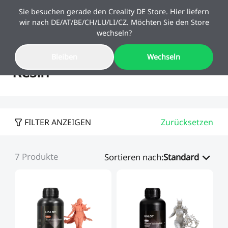
Sie besuchen gerade den Creality DE Store. Hier liefern
wir nach DE/AT/BE/CH/LU/LI/CZ. Möchten Sie den Store
wechseln?
Bleiben
Wechseln
Sale
Resin
3D-Drucker
FILTER ANZEIGEN
Zurücksetzen
3D-Drucker Kombi
K2 Serie
Schulstart-Angebote
10 % Upgrade-Rabatt
7
Produkte
Mehr sparen. Mehr
Kaufbeleg reicht – Altgerät
Sortieren nach
:
Standard
SPARKX
Neu
3D-Scanner
K2-Kombi
schaffen.
behalten & sparen!
K1 Serie
SPARKX i7 Kombi
Neu
Filament & Resin
Sermoon Serie
🔥Bestseller
Ender Serie
K1-Kombi