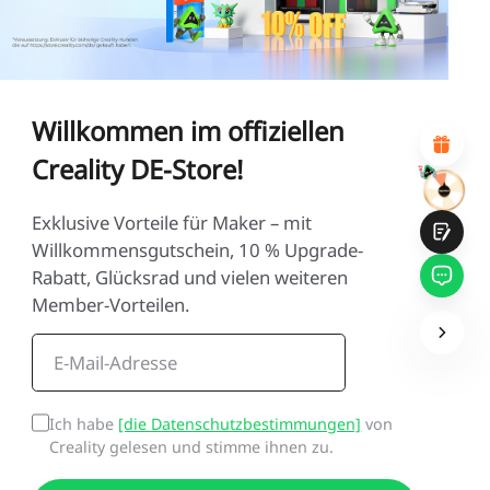
1
2
3
4
5
6
7
8
9
10
*
GRÜNDE FÜR IHRE ZUFRIEDENHEIT
Attraktives visuelles Design
Suitable Product Recommendations
Willkommen im offiziellen
Klare Navigation und Kategorien
Reichhaltiges Inhalt
Creality DE-Store!
Schnelle Seitenladung
Fluide Interaktion
Exklusive Vorteile für Maker – mit
Willkommensgutschein, 10 % Upgrade-
Rabatt, Glücksrad und vielen weiteren
Member-Vorteilen.
Einreichen
Ich habe
[die Datenschutzbestimmungen]
von
Creality gelesen und stimme ihnen zu.