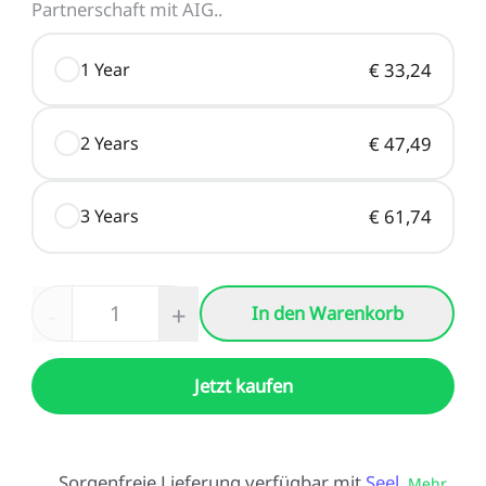
Neo / Ender-3 V2 Neo
Partnerschaft mit AIG.
.
Keyboard-Kit
Neu
Bauplatte für HALOT-
UW-03
Alle anzeigen
X1
1 Year
€ 33,24
Alle anzeigen
2 Years
€ 47,49
3 Years
€ 61,74
-
+
In den Warenkorb
Jetzt kaufen
Sorgenfreie Lieferung verfügbar mit
Seel
.
Mehr