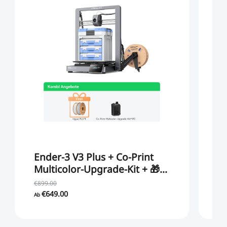
Ender-3 V3 Plus + Co-Print
E
Multicolor-Upgrade-Kit + 🎁
+
Hyper Pla * 2PCS
€899.00
€4
€649.00
€2
Ab