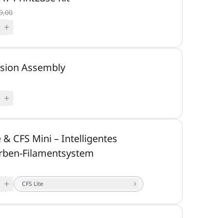
9,00
+
usion Assembly
+
e & CFS Mini – Intelligentes
rben-Filamentsystem
+
CFS Lite