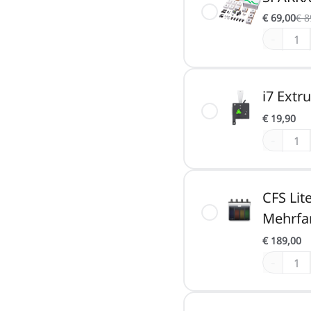
€ 69,00
€ 8
-
i7 Extr
€ 19,90
-
CFS Lit
Mehrfa
€ 189,00
-