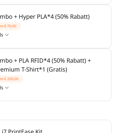
ombo + Hyper PLA*4 (50% Rabatt)
re
€ 70,00
ls
ombo + PLA RFID*4 (50% Rabatt) +
remium T-Shirt*1 (Gratis)
re
€ 200,00
ls
i7 PrintEase Kit