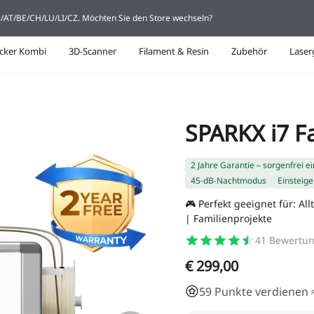
DE/AT/BE/CH/LU/LI/CZ. Möchten Sie den Store wechseln?
cker Kombi
3D-Scanner
Filament & Resin
Zubehör
Laser
SPARKX i7 F
2 Jahre Garantie – sorgenfrei e
45-dB-Nachtmodus
Einsteige
🎮 Perfekt geeignet für: 
| Familienprojekte
41
Bewertu
€ 299,00
59 Punkte verdienen ≈