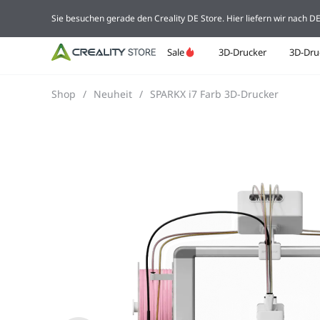
Sie besuchen gerade den Creality DE Store. Hier liefern wir nach 
Sale
3D-Drucker
3D-Dru
Shop
/
Neuheit
/
SPARKX i7 Farb 3D-Drucker