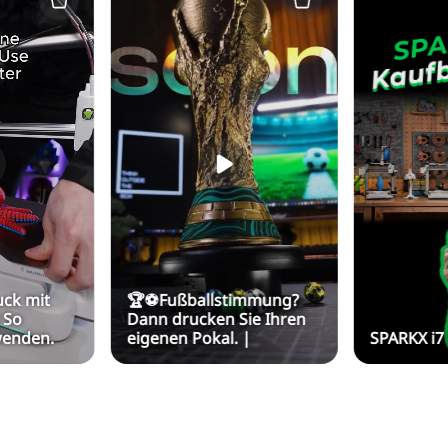
uck mit
🏆⚽Fußballstimmung?
! So
Dann drucken Sie Ihren
wenden.
eigenen Pokal. |
SPARKX i7