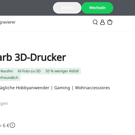
DE(Deutsch)
Bleiben
Wechseln
gravierer
arb 3D-Drucker
inkaufen
KI-Foto-zu-3D
50 % weniger Abfall
rfreundlich
Alltägliche Hobbyanwender | Gaming | Wohnaccessoires
ngen
 6 €