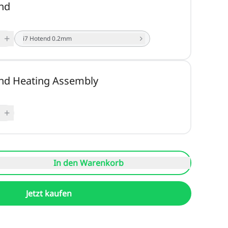
nd
+
i7 Hotend 0.2mm
end Heating Assembly
+
In den Warenkorb
Jetzt kaufen