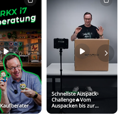
Schnellste Auspack-
Artik
Challenge🔥Vom
jedes
 Kaufberater
Auspacken bis zur
Detai
Druckbereitschaft in nur
Druck
fünf Minuten?!
von 
creali