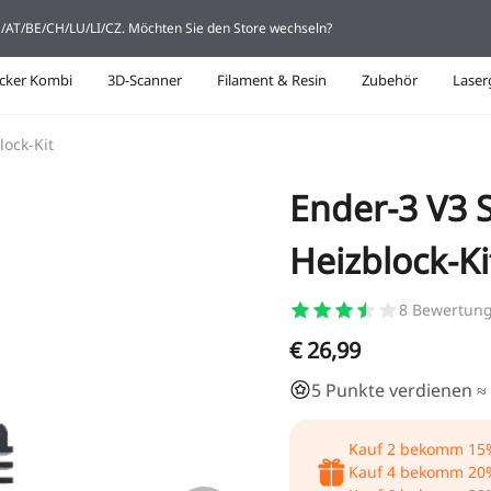
DE/AT/BE/CH/LU/LI/CZ. Möchten Sie den Store wechseln?
cker Kombi
3D-Scanner
Filament & Resin
Zubehör
Laser
lock-Kit
Ender-3 V3 
Heizblock-Ki
8
Bewertun
€ 26,99
5 Punkte verdienen ≈ 
Kauf
2
bekomm
15
Kauf
4
bekomm
20