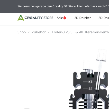
Sie besuchen gerade den Creality DE Store. Hier liefern wir nach 
Sale
3D-Drucker
3D-Dru
Shop
/
Zubehör
/
Ender-3 V3 SE & -KE Keramik-Heizb