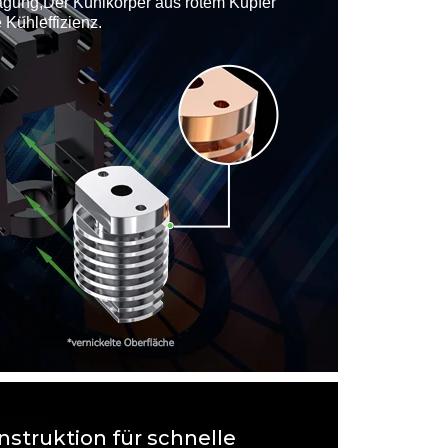
gung,Der Kühlkörper aus rotem Kupfer
 Kühleffizienz.
nstruktion für schnelle