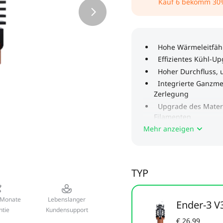
Kauf
6
bekomm
30
Mehr anzeigen
TYP
 Monate
Lebenslanger
Ender-3 V
ntie
Kundensupport
€ 26,99