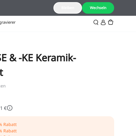
DE(Deutsch)
Bleiben
Wechseln
gravierer
SE & -KE Keramik-
t
gen
1 €
% Rabatt
% Rabatt