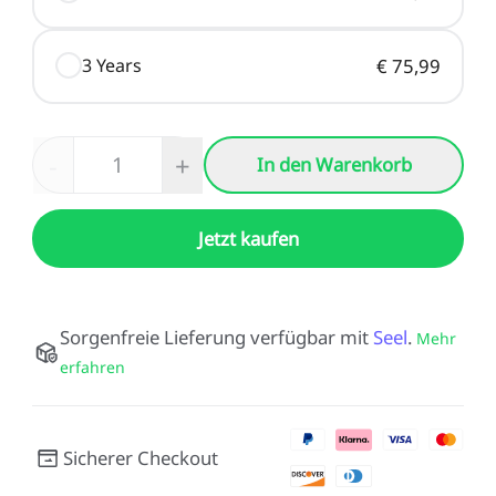
Neo / Ender-3 V2 Neo
Keyboard-Kit
Neu
Bauplatte für HALOT-
UW-03
Alle anzeigen
3 Years
€ 75,99
X1
Alle anzeigen
-
+
In den Warenkorb
Jetzt kaufen
Sorgenfreie Lieferung verfügbar mit
Seel
.
Mehr
erfahren
Sicherer Checkout