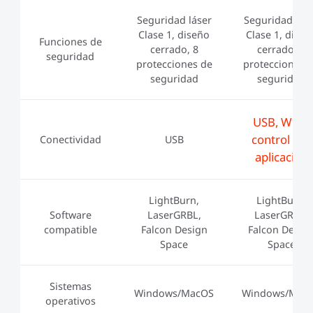
Seguridad láser
Seguridad lás
Clase 1, diseño
Clase 1, diseñ
Funciones de
cerrado, 8
cerrado, 8
seguridad
protecciones de
protecciones 
seguridad
seguridad
USB, Wi-Fi,
control por
Conectividad
USB
aplicación
LightBurn,
LightBurn,
Software
LaserGRBL,
LaserGRBL,
compatible
Falcon Design
Falcon Desig
Space
Space
Sistemas
Windows/MacOS
Windows/Mac
operativos