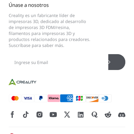
Únase a nosotros
Creality es un fabricante líder de
impresoras 3D, dedicado al desarrollo
de impresoras 3D FDM/resina,
filamentos para impresoras 3D y
productos relacionados para creadores.
Suscríbase para saber más.
*
CALIFIQUE SU NIVEL DE SATISFACCIÓN CON ESTA
PÁGINA:
INSATISFECHO
SATISFECHO
1
2
3
4
5
6
7
8
9
10
*
RAZONES DE SU SATISFACCIÓN