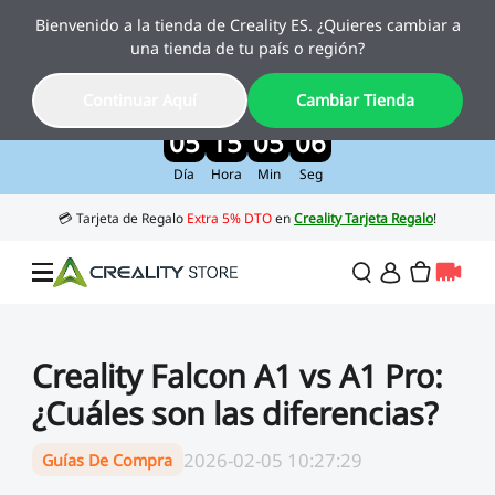
Bienvenido a la tienda de Creality ES. ¿Quieres cambiar a
Creality Pika, el nuevo escáner 3D con IA
una tienda de tu país o región?
ya está aquí
Disfruta de un 10 % de descuento por lanzamiento
Continuar Aquí
Cambiar Tienda
>>
05
15
05
04
Día
Hora
Min
Seg
Ofertas
Creality Falcon A1 vs A1 Pro:
¿Cuáles son las diferencias?
Impresora 3D
2026-02-05 10:27:29
Guías De Compra
Impresoras Combo
Serie K2