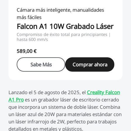
Nuevo
Ver todo
Cámara más inteligente, manualidades
PioCreat Resina
PioCreat Resina Tipo-
Ver todo
Estándar
ABS 2.0 1KG
más fáciles
Falcon A1 10W Grabado Láser
Ver todo
Compromiso de éxito total para principiantes |
hasta 600 mm/s
589,00 €
Sabe Más
Comprar ahora
Lanzado el 5 de agosto de 2025, el
Creality Falcon
A1 Pro
es un grabador láser de escritorio cerrado
que incorpora un sistema de doble láser. Combina
un láser azul de 20W para materiales estándar con
un láser infrarrojo de 2W, perfecto para trabajos
detallados en metales y plásticos.