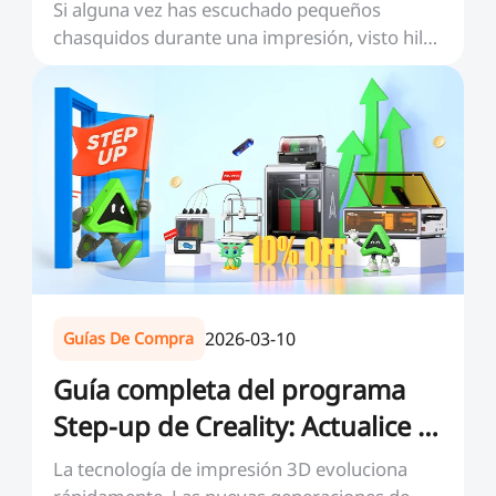
en 2026?
Si alguna vez has escuchado pequeños
chasquidos durante una impresión, visto hilos
finos como tel...
2026-03-10
Guías De Compra
Guía completa del programa
Step-up de Creality: Actualice y
ahorre
La tecnología de impresión 3D evoluciona