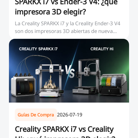
SPARKX i7 vs Ender-3 V4: ¿qué
impresora 3D elegir?
La Creality SPARKX i7 y la Creality Ender-3 V4
son dos impresoras 3D abiertas de nueva
generación...
2026-07-19
Guías De Compra
Creality SPARKX i7 vs Creality