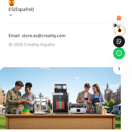
Diseño visual atractivo
Recomendaciones de productos adecuadas
ES(Español)
Navegación y categorías claras
Contenido abundante
Carga rápida de la página
Interacción fluida en la página (al hacer clic)
Email: store.es@creality.com
@ 2026 Creality España
Entregar