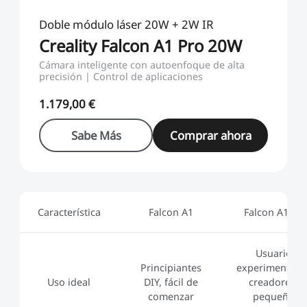
Doble módulo láser 20W + 2W IR
Creality Falcon A1 Pro 20W
Cámara inteligente con autoenfoque de alta
precisión | Control de aplicaciones
1.179,00 €
Sabe Más
Comprar ahora
Característica
Falcon A1
Falcon A1 Pr
Usuarios
Principiantes
experimentado
Uso ideal
DIY, fácil de
creadores y
comenzar
pequeños