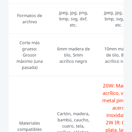
jpeg, jpg, png,
jpeg, jpg, png
Formatos de
bmp, svg, dxf,
bmp, svg, dxf
archivo
etc.
etc.
Corte más
grueso:
6mm madera de
10mm mader
Grosor
tilo, 5mm
de tilo, 8mm
máximo (una
acrílico negro
acrílico negr
pasada)
20W: Madera
acrílico, vidri
metal pintad
acero
Cartón, madera,
inoxidable;
bambú, caucho,
2W IR: Oro,
Materiales
cuero, tela,
compatibles
plata, latón,