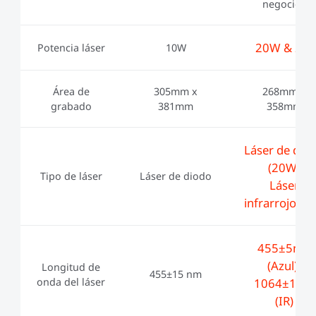
negocios
20W & 2W
Potencia láser
10W
Área de
305mm x
268mm x
grabado
381mm
358mm
Láser de dio
(20W)
Tipo de láser
Láser de diodo
Láser
infrarrojo (2
455±5nm
(Azul),
Longitud de
455±15 nm
onda del láser
1064±1nm
(IR)