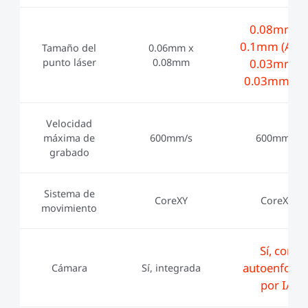
0.08mm x
0.1mm (Azul)
Tamaño del
0.06mm x
punto láser
0.08mm
0.03mm x
0.03mm (IR
Velocidad
máxima de
600mm/s
600mm/s
grabado
Sistema de
CoreXY
CoreXY
movimiento
Sí, con
autoenfoqu
Cámara
Sí, integrada
por IA