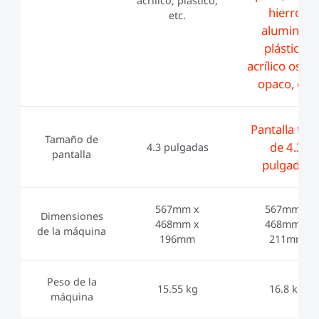
acrílico, plástico,
hierro,
etc.
aluminio,
plástico,
acrílico oscu
opaco, etc.
Pantalla tácti
Tamaño de
de 4.3
4.3 pulgadas
pantalla
pulgadas
567mm x
567mm x
Dimensiones
468mm x
468mm x
de la máquina
196mm
211mm
Peso de la
15.55 kg
16.8 kg
máquina