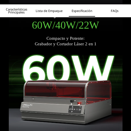
Características
Lista de Empaque
Especificación
FAQs
Creality Falcon2 Pro
Principales
60W/40W/22W
Compacto y Potente:
Grabador y Cortador Láser 2 en 1