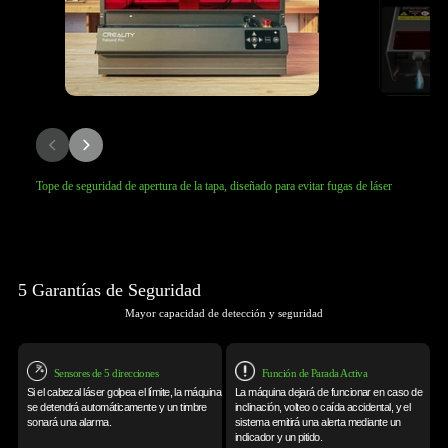
Tope de seguridad de apertura de la tapa, diseñado para evitar fugas de láser
5 Garantías de Seguridad
Mayor capacidad de detección y seguridad
Sensores de 5 direcciones
Función de Parada Activa
Si el cabezal láser golpea el límite, la máquina
La máquina dejará de funcionar en caso de
se detendrá automáticamente y un timbre
inclinación,
volteo o caída accidental, y el
sonará
una alarma.
sistema emitirá una
alerta mediante un
indicador y un pitido.