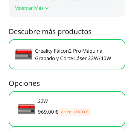
Nuevo
Mostrar Más
Ver todo
PioCreat Resina
PioCreat Resina Tipo-
Ver todo
Estándar
ABS 2.0 1KG
Descubre más productos
Ver todo
Creality Falcon2 Pro Máquina
Grabado y Corte Láser 22W/40W
Opciones
22W
969,00 €
Ahorra
434,00 €