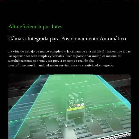
te de Béisbol
Cartón
Vaso
Cue
Alta eficiencia por lotes
Cámara Integrada para Posicionamiento Automático
La vista de trabajo de marco completo y la cámara de alta definición hacen que todas
las operaciones sean simples y visuales.
Puedes posicionar múltiples materiales
simultáneamente con una vista previa en tiempo real de alta
precisión,proporcionando el mejor servicio para tu creatividad y negocio.