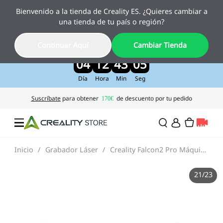
Bienvenido a la tienda de Creality ES. ¿Quieres cambiar a
Creality Pika, el nuevo escáner 3D con IA
una tienda de tu país o región?
ya está aquí
Disfruta de un 10 % de descuento por lanzamiento
Continuar Aquí
Cambiar Tienda
>>
04
12
43
01
Día
Hora
Min
Seg
Inicio
/
Grabador Láser
/
Creality Falcon2 Pro Máquina Grabado y Corte Láser 22W/40W
Ofertas
21
/
23
Impresora 3D
Impresoras Combo
Serie K2