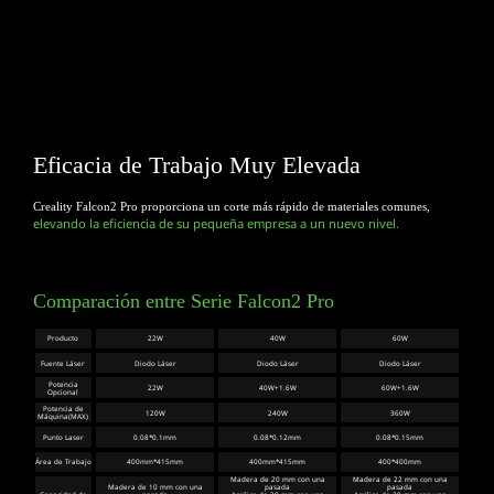
Eficacia de Trabajo Muy Elevada
Creality Falcon2 Pro proporciona un corte más rápido de materiales comunes,
elevando la eficiencia de su pequeña empresa a un nuevo nivel.
Comparación entre Serie Falcon2 Pro
Producto
22W
40W
60W
Fuente Láser
Diodo Láser
Diodo Láser
Diodo Láser
Potencia
22W
40W+1.6W
60W+1.6W
Opcional
Potencia de
120W
240W
360W
Máquina(MAX)
Punto Laser
0.08*0.1mm
0.08*0.12mm
0.08*0.15mm
Área de Trabajo
400mm*415mm
400mm*415mm
400*400mm
Madera de 20 mm con una
Madera de 22 mm con una
Madera de 10 mm con una
pasada
pasada