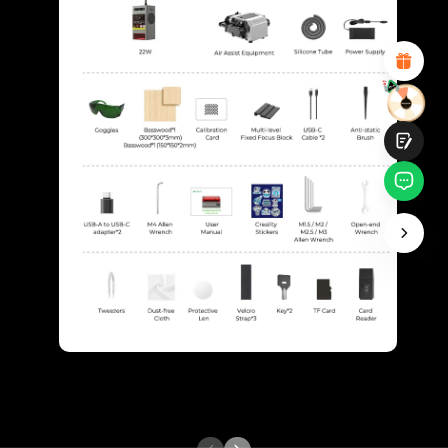
Diseño visual atractivo
Recomendaciones de productos adecuadas
Navegación y categorías claras
Contenido abundante
Carga rápida de la página
Interacción fluida en la página (al hacer clic)
Entregar