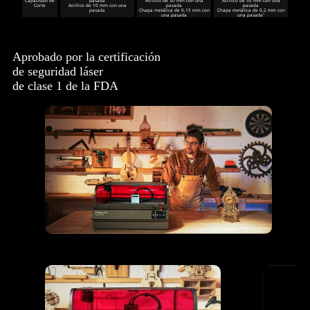
Capacidad de
pasada
Acrílico de 30 mm con una
Acrílico de 30 mm con una
Corte
Acrílico de 10 mm con una
pasada
pasada
pasada
Chapa metálica de 0,15 mm con
Chapa metálica de 0,2 mm con
una pasada
una pasada"
Aprobado por la certificación
de seguridad láser
de clase 1 de la FDA