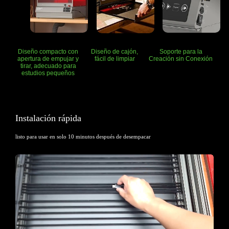
Diseño compacto con
Soporte para la
Diseño de cajón,
apertura
de empujar y
Creación sin Conexión
fácil de limpiar
tirar,
adecuado para
estudios pequeños
Instalación rápida
listo para usar en solo 10 minutos después de desempacar