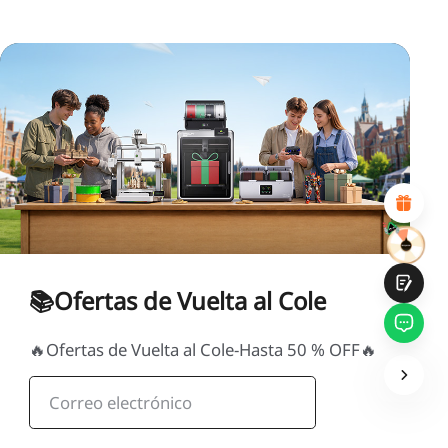
*
CALIFIQUE SU NIVEL DE SATISFACCIÓN CON ESTA
PÁGINA:
INSATISFECHO
SATISFECHO
1
2
3
4
5
6
7
8
9
10
*
RAZONES DE SU SATISFACCIÓN
Diseño visual atractivo
Recomendaciones de productos adecuadas
Navegación y categorías claras
Contenido abundante
Carga rápida de la página
Interacción fluida en la página (al hacer clic)
📚Ofertas de Vuelta al Cole
🔥Ofertas de Vuelta al Cole-Hasta 50 % OFF🔥
Entregar