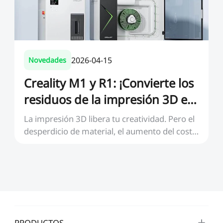
2026-04-15
Novedades
Creality M1 y R1: ¡Convierte los
residuos de la impresión 3D en
poder creativo!
La impresión 3D libera tu creatividad. Pero el
desperdicio de material, el aumento del coste
del ...
PRODUCTOS