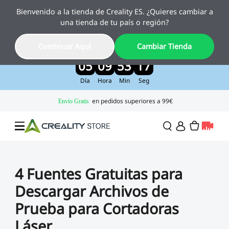
Bienvenido a la tienda de Creality ES. ¿Quieres cambiar a
Creality Pika, el nuevo escáner 3D con IA
una tienda de tu país o región?
ya está aquí
Disfruta de un 10 % de descuento por lanzamiento
Continuar Aquí
Cambiar Tienda
>>
05
09
53
16
Día
Hora
Min
Seg
Ofertas
4 Fuentes Gratuitas para
Descargar Archivos de
Impresora 3D
Prueba para Cortadoras
Láser
Impresoras Combo
Serie K2