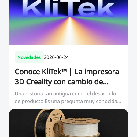
2026-06-24
Novedades
Conoce KliTek™ | La impresora
3D Creality con cambio de
boquilla llegará en 2026
Una historia tan antigua como el desarrollo
de producto Es una pregunta muy conocida
para cualqui...