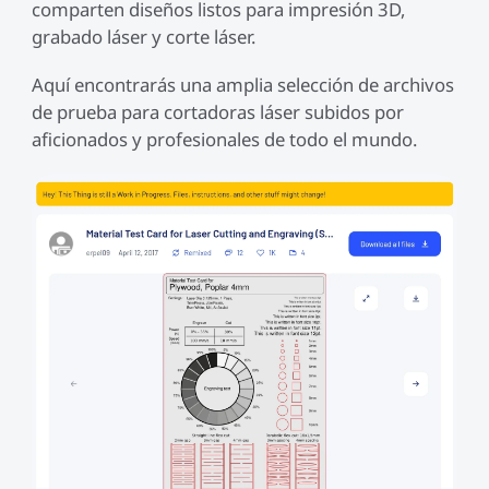
comparten diseños listos para impresión 3D,
Nuevo
Ver todo
grabado láser y corte láser.
PioCreat Resina
PioCreat Resina Tipo-
Ver todo
Estándar
ABS 2.0 1KG
Aquí encontrarás una amplia selección de archivos
de prueba para cortadoras láser subidos por
Ver todo
aficionados y profesionales de todo el mundo.