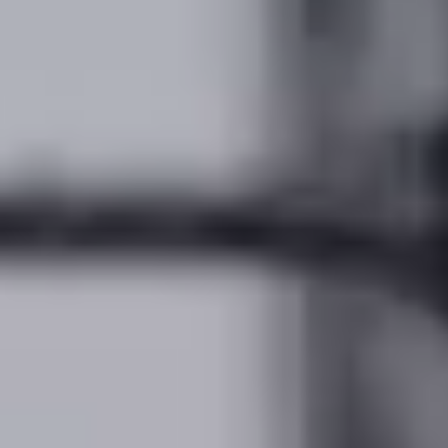
*
CALIFIQUE SU NIVEL DE SATISFACCIÓN CON ESTA
PÁGINA:
INSATISFECHO
SATISFECHO
1
2
3
4
5
6
7
8
9
10
*
RAZONES DE SU SATISFACCIÓN