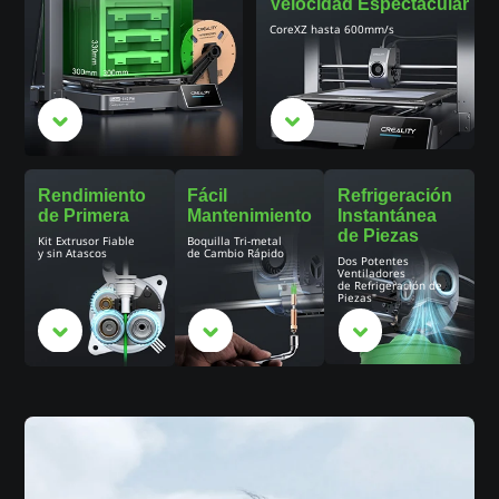
Velocidad Espectacular
CoreXZ hasta 600mm/s
Rendimiento
Fácil
Refrigeración
de Primera
Mantenimiento
Instantánea
de Piezas
Kit
Extrusor Fiable
Boquilla Tri-metal
y sin Atascos
de Cambio Rápido
Dos Potentes
Ventiladores
de Refrigeración de
Piezas"