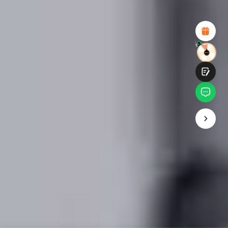
Diseño visual atractivo
Recomendaciones de productos adecuadas
Navegación y categorías claras
Contenido abundante
Carga rápida de la página
Interacción fluida en la página (al hacer clic)
Entregar