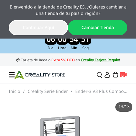
Bienvenido a la tienda de Creality ES. ¿Quieres cambiar a
Creality Pika, el nuevo escáner 3D con IA
una tienda de tu país o región?
ya está aquí
Disfruta de un 10 % de descuento por lanzamiento
Continuar Aquí
Cambiar Tienda
>>
06
00
54
49
Día
Hora
Min
Seg
Inicio
/
Creality Serie Ender
/
Ender-3 V3 Plus Combo Impresora 3D
Ofertas
13
/
13
Impresora 3D
Impresoras Combo
Serie K2