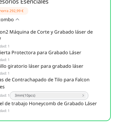
esorios Esenciales
horra
292,99 €
 combo
con2 Máquina de Corte y Grabado láser de
W
idad
:
1
ierta Protectora para Grabado Láser
idad
:
1
llo giratorio láser para grabado láser
idad
:
1
as de Contrachapado de Tilo para Falcon
ies
idad
:
1
3mm(10pcs)
el de trabajo Honeycomb de Grabado Láser
idad
:
1