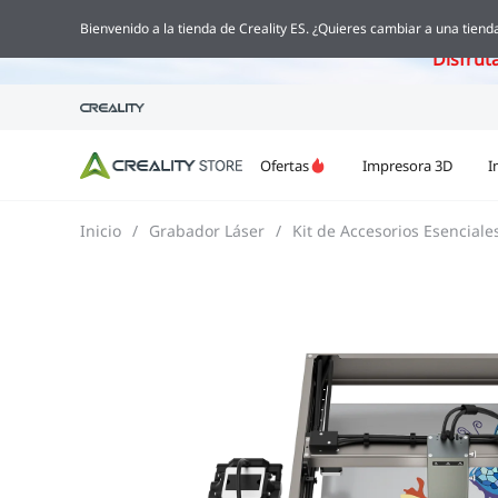
Creality Pi
Bienvenido a la tienda de Creality ES. ¿Quieres cambiar a una tienda
Disfrut
Ofertas
Impresora 3D
I
Inicio
/
Grabador Láser
/
Kit de Accesorios Esenciale