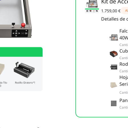
Kit de Acc
1.759,00 €
A
Detalles de
Fal
40
Cant
Cub
Cant
Rodi
Cant
Hoj
Ser
Cant
Pan
Cant