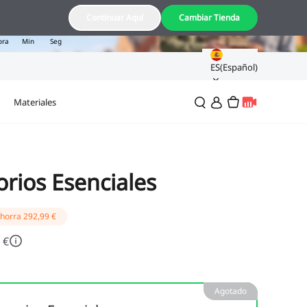
18
00
33
Continuar Aquí
Cambiar Tienda
ora
Min
Seg
ES(Español)
Materiales
orios Esenciales
horra
292,99 €
 €
Agotado