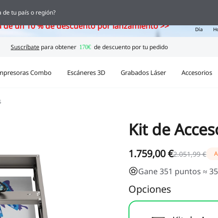
ka, el nuevo escáner 3D con IA ya está aquí
 de tu país o región?
02
a de un 10 % de descuento por lanzamiento >>
Día
H
mpresoras Combo
Escáneres 3D
Grabados Láser
Accesorios
s
Kit de Acces
1.759,00 €
2.051,99 €
A
Gane 351 puntos ≈ 35
Opciones