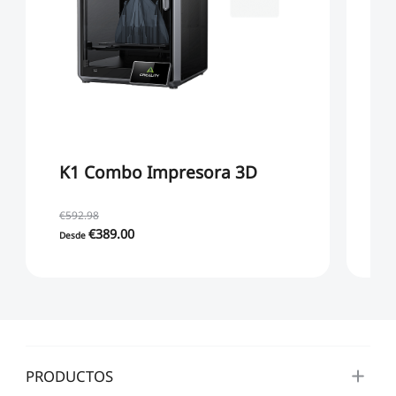
K1 Combo Impresora 3D
K
Ki
C
€592.98
€1
(G
€389.00
€6
Desde
PRODUCTOS