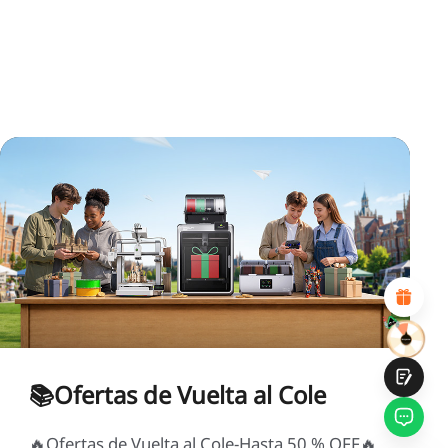
*
CALIFIQUE SU NIVEL DE SATISFACCIÓN CON ESTA
PÁGINA:
INSATISFECHO
SATISFECHO
1
2
3
4
5
6
7
8
9
10
*
RAZONES DE SU SATISFACCIÓN
Diseño visual atractivo
Recomendaciones de productos adecuadas
Navegación y categorías claras
Contenido abundante
Carga rápida de la página
Interacción fluida en la página (al hacer clic)
📚Ofertas de Vuelta al Cole
🔥Ofertas de Vuelta al Cole-Hasta 50 % OFF🔥