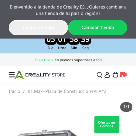
Bienvenido a la tienda de Creality ES. ¿Quieres cambiar a
Creality Pika, el nuevo escáner 3D con IA
una tienda de tu país o región?
ya está aquí
Disfruta de un 10 % de descuento por lanzamiento
Continuar Aquí
Cambiar Tienda
>>
05
01
58
38
Día
Hora
Min
Seg
Inicio
/
K1 Max+Placa de Construcción+PLA*2
Ofertas
1
/
1
Impresora 3D
Impresoras Combo
Serie K2