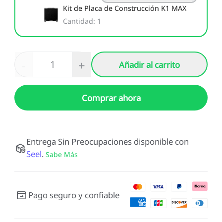
Kit de Placa de Construcción K1 MAX
Nuevo
Ver todo
PioCreat Resina
PioCreat Resina Tipo-
Cantidad
:
1
Ver todo
Estándar
ABS 2.0 1KG
Ver todo
-
+
Añadir al carrito
Comprar ahora
Entrega Sin Preocupaciones disponible con
Seel
.
Sabe Más
Pago seguro y confiable