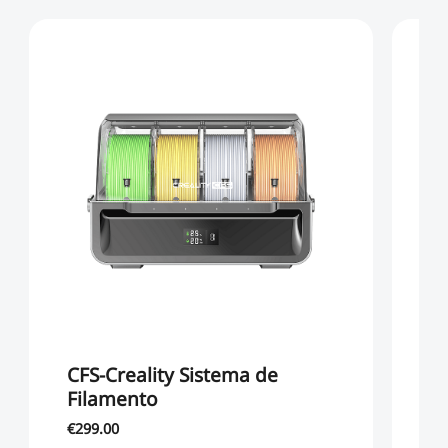
CFS-Creality Sistema de
K
Filamento
€7
€299.00
€6