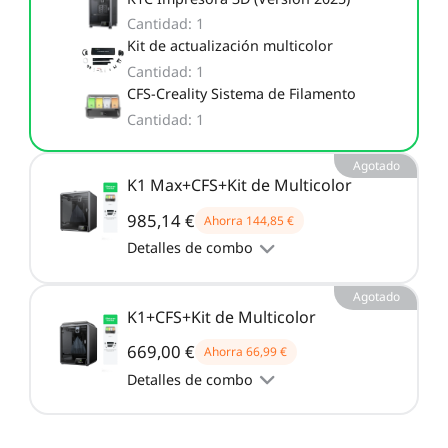
Nuevo
Cantidad
:
1
Ver todo
PioCreat Resina
PioCreat Resina Tipo-
Ver todo
Kit de actualización multicolor
Estándar
ABS 2.0 1KG
Cantidad
:
1
CFS-Creality Sistema de Filamento
Ver todo
Cantidad
:
1
Agotado
K1 Max+CFS+Kit de Multicolor
985,14 €
Ahorra
144,85 €
Detalles de combo
Agotado
K1+CFS+Kit de Multicolor
669,00 €
Ahorra
66,99 €
Detalles de combo