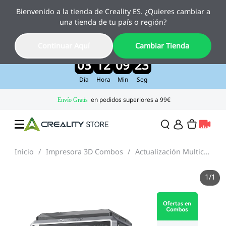
Bienvenido a la tienda de Creality ES. ¿Quieres cambiar a
Creality Pika, el nuevo escáner 3D con IA
una tienda de tu país o región?
ya está aquí
Disfruta de un 10 % de descuento por lanzamiento
Continuar Aquí
Cambiar Tienda
>>
03
12
09
22
Día
Hora
Min
Seg
Inicio
/
Impresora 3D Combos
/
Actualización Multicolor con Serie K1
Ofertas
1
/
1
Impresora 3D
Impresoras Combo
Serie K2