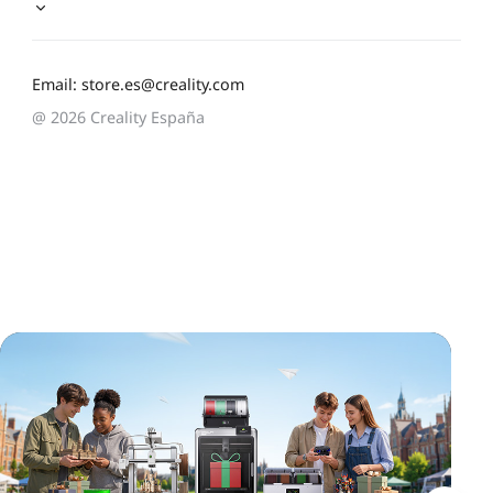
Email: store.es@creality.com
@ 2026 Creality España
*
CALIFIQUE SU NIVEL DE SATISFACCIÓN CON ESTA
PÁGINA:
INSATISFECHO
SATISFECHO
1
2
3
4
5
6
7
8
9
10
*
RAZONES DE SU SATISFACCIÓN
Diseño visual atractivo
Recomendaciones de productos adecuadas
Navegación y categorías claras