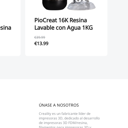
PioCreat 16K Resina
HA
sina
Lavable con Agua 1KG
Co
de
€39.99
€72
€13.99
Des
ÚNASE A NOSOTROS
Creality es un fabricante líder de
impresoras 3D, dedicado al desarrollo
de impresoras 3D FDM/resina,
filamentos para impresoras 3D y