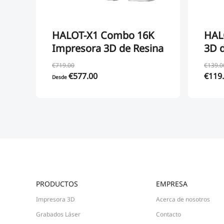
HALOT-X1 Combo 16K
HAL
Impresora 3D de Resina
3D d
€719.00
€139.0
€577.00
€119
Desde
PRODUCTOS
EMPRESA
Impresora 3D
Acerca de nosotros
Grabados Láser
Contacto