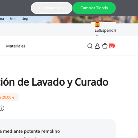
17
35
16
Continuar Aquí
Cambiar Tienda
ora
Min
Seg
ES(Español)
Materiales
ión de Lavado y Curado
a
20,00 €