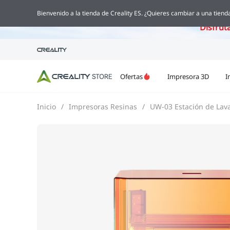
Creality Pi
Bienvenido a la tienda de Creality ES. ¿Quieres cambiar a una tienda
Disfrut
Ofertas
Impresora 3D
I
Inicio
/
Impresoras Resinas
/
UW-03 Estación de Lav