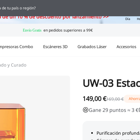
ka, el nuevo escáner 3D con IA ya está aquí
 de tu país o región?
02
a de un 10 % de descuento por lanzamiento >>
Día
H
mpresoras Combo
Escáneres 3D
Grabados Láser
Accesorios
ado y Curado
UW-03 Estac
149,00 €
169,00 €
Ahorr
Gane 29 puntos ≈ 3 €