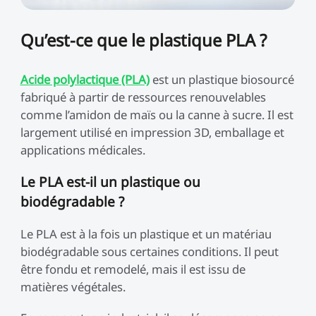
Voir tout
Voir tout
W
Infrarouge 1,2 W
Otter + Scan Bridge +
Raptor + Scan Bridge +
Voir tout
Voir tout
Plateau Tournant Offert
Plateau Tournant Offert
Voir tout
Qu’est-ce que le plastique PLA ?
QUICKSURFACE
Carte de crédits
Voir tout
CR-PETG
Hyper PETG
Usage général
Plaque PEI 235 x
Plaque PEI 370 × 370
Voir tout
Lite/Pro
Fanforge Gold Coin
Voir tout
235mm | K1C
mm | K2 Plus
Voir tout
Nouveau
Nouveau
Nouveau
Nouveau
Acide polylactique (PLA)
est un plastique biosourcé
Marqueurs Scanner 3D
Planche de Calibration
Voir tout
Hyper PLA Starry
Hyper PLA Lumineux
Complément créatif
Bloc Chauffant K1
Chauffage Céramique
Voir tout
Voir tout
fabriqué à partir de ressources renouvelables
Ender-3 V3
comme l’amidon de maïs ou la canne à sucre. Il est
Nouveau
Nouveau
Voir tout
LCD 8K Résine UV de
Résine Rapide LCD
Buse Unicorn K2 Plus
Buse Unicorn K1
largement utilisé en impression 3D, emballage et
Voir tout
Voir tout
Haute Précision - 6 kg
Durcie aux UV - 6 kg
applications médicales.
Kit Stockage Filaments
Graisse Thermique
Voir tout
Le PLA est-il un plastique ou
Voir tout
biodégradable ?
Produits dérivés
T-shirt
Voir tout
Le PLA est à la fois un plastique et un matériau
biodégradable sous certaines conditions. Il peut
être fondu et remodelé, mais il est issu de
Voir tout
matières végétales.