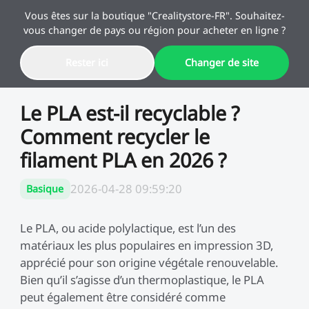
Vous êtes sur la boutique "Crealitystore-FR". Souhaitez-
vous changer de pays ou région pour acheter en ligne ?
Rester ici
Changer de site
Offres
Le PLA est-il recyclable ?
Comment recycler le
Imprimante 3D
filament PLA en 2026 ?
Imprimante 3D Combo
Série K2
2026-04-28 09:59:20
Basique
Offres Speciales Rentrée
Offres en Combo
Des produits à prix réduits
Économisez jusqu'à 60%
Série K1
Scanner 3D
Série SPARK i7
Nouveau
pour les étudiants et les
Le PLA, ou acide polylactique, est l’un des
créateurs.
matériaux les plus populaires en impression 3D,
apprécié pour son origine végétale renouvelable.
SPARKX
Série K2
Graveur Laser
Série Pika
Bien qu’il s’agisse d’un thermoplastique, le PLA
🔥 En stock
🔥-100 € Immédiats
peut également être considéré comme
Série Ender
K2 Pro Combo
K2 Combo
Série K1