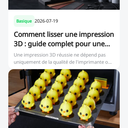
2026-07-19
Basique
Comment lisser une impression
3D : guide complet pour une
finition professionnelle
Une impression 3D réussie ne dépend pas
uniquement de la qualité de l'imprimante ou
du filament. ...