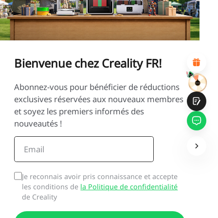
1
2
3
4
5
6
7
8
9
10
*
RAISON DE VOTRE SATISFACTION
Design visuel attractif
Recommandations de produits appropriées
Navigation et catégories claires
Bienvenue chez Creality FR!
Contenu abondant
Chargement rapide de la page
Interaction fluide sur la page (au clic)
Abonnez-vous pour bénéficier de réductions
exclusives réservées aux nouveaux membres
et soyez les premiers informés des
nouveautés !
Soumettre
Je reconnais avoir pris connaissance et accepte
les conditions de
la Politique de confidentialité
de Creality