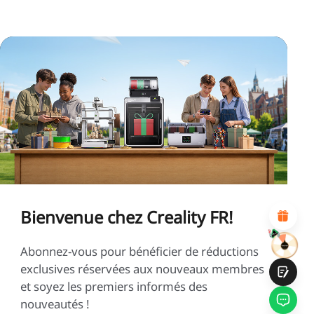
*
CALIFIQUE VOTRE NIVEAU DE SATISFACTION
AVEC CETTE PAGE:
INSATISFAIT
SATISFAIT
1
2
3
4
5
6
7
8
9
10
*
RAISON DE VOTRE SATISFACTION
Design visuel attractif
Recommandations de produits appropriées
Navigation et catégories claires
Bienvenue chez Creality FR!
Contenu abondant
Chargement rapide de la page
Interaction fluide sur la page (au clic)
Abonnez-vous pour bénéficier de réductions
exclusives réservées aux nouveaux membres
et soyez les premiers informés des
nouveautés !