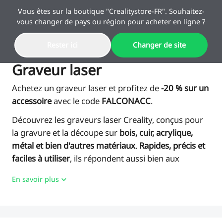
Vous êtes sur la boutique "Crealitystore-FR". Souhaitez-
vous changer de pays ou région pour acheter en ligne ?
Rester ici
Changer de site
Offres
Graveur laser
Achetez un graveur laser et profitez de
-20 % sur un
Imprimante 3D
accessoire
avec le code
FALCON
ACC
.
Découvrez les graveurs laser Creality, conçus pour
Imprimante 3D Combo
Série K2
la gravure et la découpe sur
bois, cuir, acrylique,
Offres Speciales Rentrée
Offres en Combo
métal et bien d'autres matériaux
.
Rapides, précis et
Des produits à prix réduits
Économisez jusqu'à 60%
faciles à utiliser
, ils répondent aussi bien aux
Série K1
Scanner 3D
Série SPARK i7
pour les étudiants et les
besoins des créateurs, des artisans que des
créateurs.
En savoir plus
professionnels. Trouvez le modèle idéal pour
SPARKX
Série K2
Graveur Laser
Série Pika
donner vie à tous vos projets.
🔥 En stock
🔥-100 € Immédiats
Série Ender
K2 Pro Combo
K2 Combo
Série K1