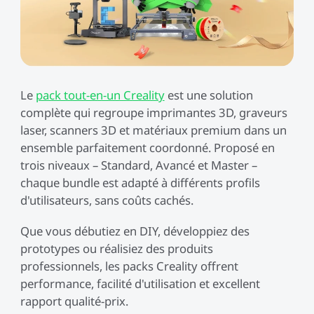
Voir tout
Voir tout
wavelength field lens
Otter + Scan Bridge +
Raptor + Scan Bridge +
Voir tout
Voir tout
Plateau Tournant Offert
Plateau Tournant Offert
QUICKSURFACE
Carte de crédits
Voir tout
CR-PETG
Hyper PETG
Usage général
Plaque PEI 235 x
Plaque PEI 370 × 370
Voir tout
Lite/Pro
Fanforge Gold Coin
Voir tout
235mm | K1C
mm | K2 Plus
Voir tout
Nouveau
Nouveau
Scan Bridge
Trépied Scanner 3D
Voir tout
Hyper PLA Starry
Hyper PLA Lumineux
Complément créatif
Bloc Chauffant K1
Chauffage Céramique
Voir tout
Voir tout
Le
pack tout-en-un Creality
est une solution
Ender-3 V3
complète qui regroupe imprimantes 3D, graveurs
Nouveau
Nouveau
Voir tout
LCD 8K Résine UV de
Résine Rapide LCD
Buse Unicorn K2 Plus
Buse Unicorn K1
laser, scanners 3D et matériaux premium dans un
Voir tout
Voir tout
Haute Précision - 6 kg
Durcie aux UV - 6 kg
ensemble parfaitement coordonné. Proposé en
trois niveaux – Standard, Avancé et Master –
Kit Stockage Filaments
Graisse Thermique
Voir tout
Voir tout
chaque bundle est adapté à différents profils
d'utilisateurs, sans coûts cachés.
Produits dérivés
T-shirt
Voir tout
Que vous débutiez en DIY, développiez des
prototypes ou réalisiez des produits
professionnels, les packs Creality offrent
Voir tout
performance, facilité d'utilisation et excellent
rapport qualité-prix.