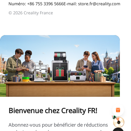
Numéro: +86 755 3396 5666
E-mail: store.fr@creality.com
© 2026 Creality France
*
CALIFIQUE VOTRE NIVEAU DE SATISFACTION
AVEC CETTE PAGE:
INSATISFAIT
SATISFAIT
1
2
3
4
5
6
7
8
9
10
*
RAISON DE VOTRE SATISFACTION
Design visuel attractif
Recommandations de produits appropriées
Navigation et catégories claires
Bienvenue chez Creality FR!
Contenu abondant
Chargement rapide de la page
Interaction fluide sur la page (au clic)
Abonnez-vous pour bénéficier de réductions