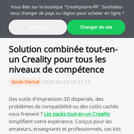
Vous êtes sur la boutique "Crealitystore-FR". Souhaitez-
vous changer de pays ou région pour acheter en ligne ?
Rester ici
Changer de site
Offres
Solution combinée tout-en-
un Creality pour tous les
Imprimante 3D
niveaux de compétence
Imprimante 3D Combo
Série K2
2025-04-29 03:31:23
Guide D'achat
Offres Speciales Rentrée
Offres en Combo
Des produits à prix réduits
Économisez jusqu'à 60%
Série K1
Scanner 3D
Série SPARK i7
pour les étudiants et les
Des outils d'impression 3D dispersés, des
créateurs.
problèmes de compatibilité ou des coûts cachés
vous freinent ?
Les packs tout-en-un Creality
SPARKX
Série K2
Graveur Laser
Série Pika
simplifient votre expérience. Conçus pour les
🔥 En stock
🔥-100 € Immédiats
amateurs, enseignants et professionnels, ces kits
Série Ender
K2 Pro Combo
K2 Combo
Série K1