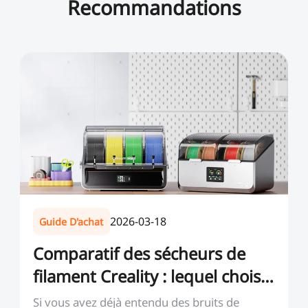
Recommandations
2026-03-18
Guide D'achat
Comparatif des sécheurs de
filament Creality : lequel choisir
en 2026 ?
Si vous avez déjà entendu des bruits de