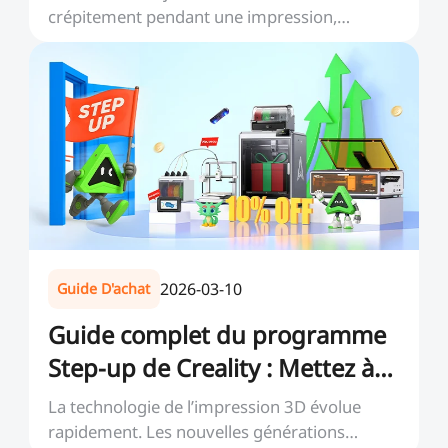
crépitement pendant une impression,
observé des fils ress...
2026-03-10
Guide D'achat
Guide complet du programme
Step-up de Creality : Mettez à
niveau et économisez
La technologie de l’impression 3D évolue
rapidement. Les nouvelles générations