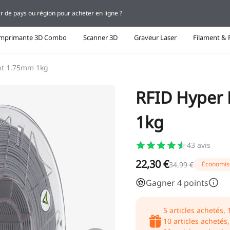
r de pays ou région pour acheter en ligne ?
Imprimante 3D Combo
Scanner 3D
Graveur Laser
Filament & 
nt 1.75mm 1kg
RFID Hyper
1kg
43
avis
22,30 €
34,99 €
Économis
Gagner 4 points
5
articles achetés,
10
articles achetés