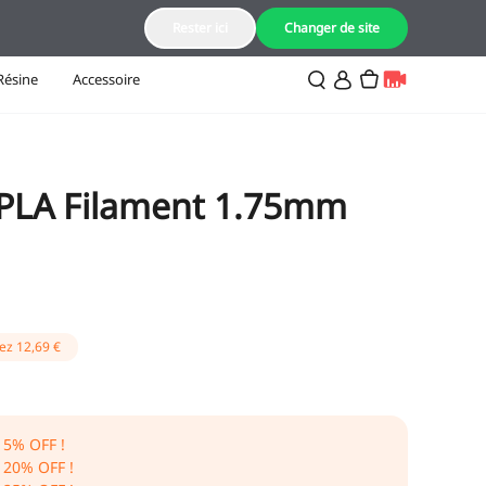
FR(Français)
Rester ici
Changer de site
Résine
Accessoire
 PLA Filament 1.75mm
ez
12,69 €
15
% OFF !
,
20
% OFF !