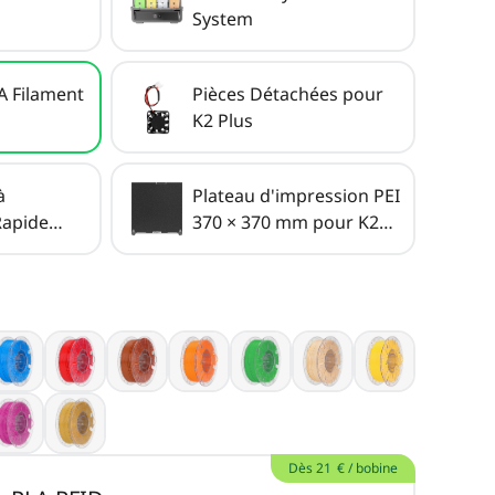
System
A Filament
Pièces Détachées pour
K2 Plus
à
Plateau d'impression PEI
apide
370 × 370 mm pour K2
Plus
Dès 21 € / bobine