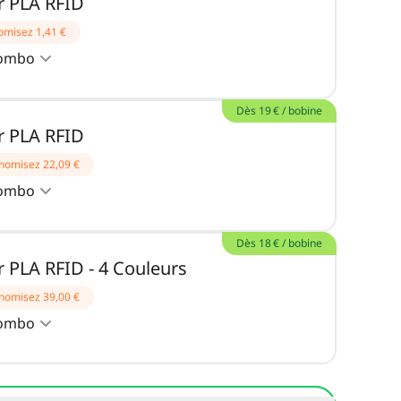
 PLA RFID
omisez
1,41 €
combo
Dès 19 € / bobine
 PLA RFID
nomisez
22,09 €
combo
Dès 18 € / bobine
 PLA RFID - 4 Couleurs
nomisez
39,00 €
combo