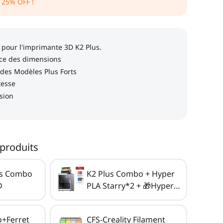
,
25
% OFF !
produits
lus Combo
K2 Plus Combo + Hyper
D
PLA Starry*2 + 🎁Hyper
PLA Starry*2 (Offerts)
+Ferret
CFS-Creality Filament