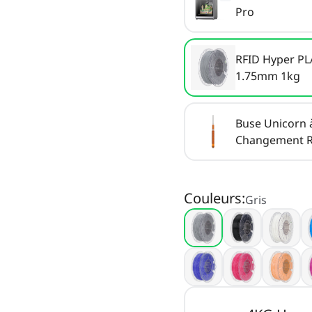
Pro
RFID Hyper PL
1.75mm 1kg
Buse Unicorn 
Changement R
pour K2 Plus
Couleurs
:
Gris