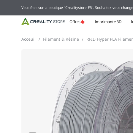
Vous êtes sur la boutique "Crealitystore-FR". Souhaitez-vous change
Offres
Imprimante 3D
Acceuil
/
Filament & Résine
/
RFID Hyper PLA Filame