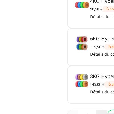
4KG Hyper
90,58 €
Écon
Détails du 
6KG Hyper
115,90 €
Éco
Détails du 
8KG Hyper
145,00 €
Éco
Détails du 