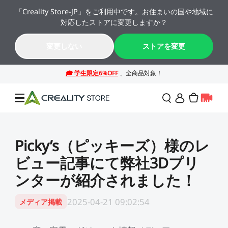
「Creality Store-JP」をご利用中です。お住まいの国や地域に
🔥 最大50%OFF！お盆休み限定セール →→
対応したストアに変更しますか？
K2シリーズが年間最安値。今すぐチェック！→→
10
21
25
07
変更しない
ストアを変更
日
時
分
秒
セール
Picky’s（ピッキーズ）様のレ
ビュー記事にて弊社3Dプリ
3Dプリンター
ンターが紹介されました！
レーザー彫刻機
SPARKX シリーズ
NEW
2025-04-21 09:02:54
メディア掲載
週末サプライズセール
法人様・大量購入のお客
様
K2シリーズ
スキャナー
Falconシリーズ
NEW