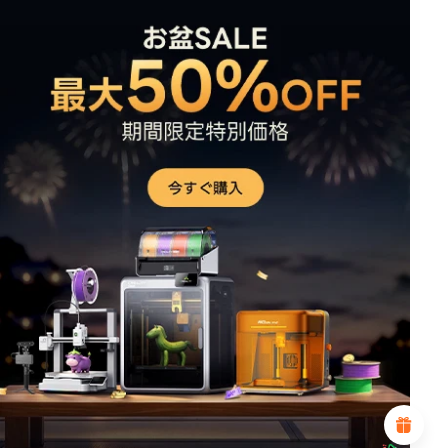
*
このページの満足度を評価してください:
不満足
満足
1
2
3
4
5
6
7
8
9
10
*
あなたの満足度の理由
魅力的なビジュアルデザイン
適切な商品推薦
明確なナビゲーションとカテゴリ
豊富なコンテンツ
高速ページロード