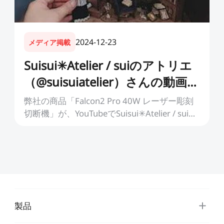
2024-12-23
メディア掲載
Suisui✳︎Atelier / suiのアトリエ
（@suisuiatelier）さんの動画に
紹介されました。
弊社の商品「Falcon2 Pro 40W レーザー彫刻
切断機」が、YouTubeでSuisui✳︎Atelier / suiの
アトリエ（@suisuiatelier）さんの動画に紹介
されました...
製品