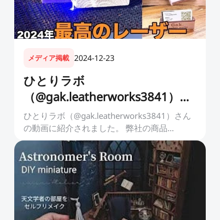
2024-12-23
メディア掲載
ひとりラボ
（@gak.leatherworks3841）さ
んの動画に紹介されました。
ひとりラボ（@gak.leatherworks3841）さん
の動画に紹介されました。 弊社の商品
「Falcon2 40W レーザー彫刻機」が、
YouTubeでひとりラボ（@gak.leather...