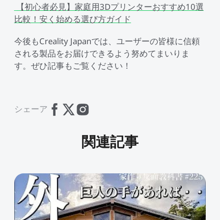
すべて表示
Pika
すべて表示
【初心者必見】家庭用3Dプリンターおすすめ10選
比較！安く始める選び方ガイド
すべて表示
Creality Scan Bridge
Otter / Raptor用ハンド
高速
高精度
ホットエンド
CFS
CFS-C
すべて表示
3Dスキャナー用ワイヤ
ルトライポッド
すべて表示
今後もCreality Japanでは、ユーザーの皆様に信頼
レスハンドル
される製品をお届けできるよう努めてまいりま
すべて表示
QUICKSURFACE
3Dスキャナー +
すべて表示
素材パック
アクリルシート
エクストルーダー
K2 Pro PEI両面フロスト
K2 PEI両面フロストプレ
すべて表示
QUICKSURFACE
す。ぜひ記事もご覧ください！
プレート
ート
光造形アクセサリー
「Unicorn」- K2
「Unicorn」-
すべて表示
すべて表示
すべて表示
/Creality Hiシリーズ
K1/Ender-3 V3 シリーズ
シェーア
K2 PLUS 予備部品
K2セラミック加熱ブロッ
Ceramic - K2 Plus
NEW
すべて表示
ク
関連記事
CFS予備部品
エクストルーダーモータ
K2 Plus エクストルーダ
すべて表示
ー - K2 Plus
ーキット
エンクロージャー
nFEP剝離フィルム
すべて表示
NEW
すべて表示
星型PTFEチューブ
「Unicorn」- K2
/Creality Hiシリーズ