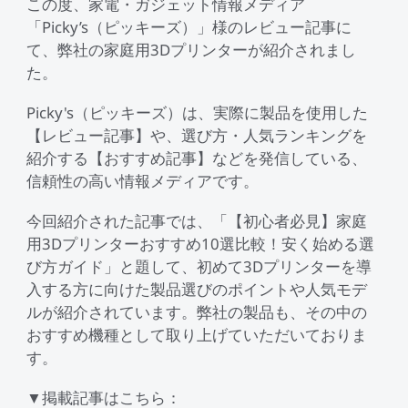
この度、家電・ガジェット情報メディア
「Picky’s（ピッキーズ）」様のレビュー記事に
て、弊社の家庭用3Dプリンターが紹介されまし
K1シリーズ
Falcon2シリーズ
マテリアル
Sermoonシリーズ
NEW
た。
NEW
NEW
Enderシリーズ
Falcon2 PROシリーズ
Picky's（ピッキーズ）は、実際に製品を使用した
CRシリーズ
SPARKX i7 Color
SPARKX i7 Autofill
アクセサリー
フィラメント
学生割引
Loyalty Program
Combo
Combo
【レビュー記事】や、選び方・人気ランキングを
本格マルチカラーをかんたん
自動フィラメント補充
NEW
NEW
紹介する【おすすめ記事】などを発信している、
に
光造形シリーズ
NEW
彫刻機アクセサリー
Falcon A1C 予約販売中
Falcon A1C AIカメラ 予
Ferretシリーズ
K2 Plus
K2 Pro
一般PLA
一般用アクセサリー
NEW
信頼性の高い情報メディアです。
約販売中
プロ仕様・最大16色の頂点
高機能×省スペースの万能モ
JP(日本語)
モデル
デル
NEW
すべて表示
今回紹介された記事では、「【初心者必見】家庭
K1 Max
K1C 2025
Falcon2 40W
Falcon2 22W
Pika
Sermoon P1
Sermoon X1
スペシャル フィラメント
フィラメント乾燥ボックス
すべて表示
用3Dプリンターおすすめ10選比較！安く始める選
すべて表示
お買い得ギフトカード
お買い得セット
び方ガイド」と題して、初めて3Dプリンターを導
すべて表示
すべて表示
Ender-5 Max
V3 Plus
すべて表示
Falcon2 Pro 22W
Falcon2 Pro 40W
スキャナーアクセサリー
Otter Lite
Otter
レジン
Soleyin Ultra PLA
Soleyin PLA Matte
マルチカラーシステム
入する方に向けた製品選びのポイントや人気モデ
ルが紹介されています。弊社の製品も、その中の
NEW
NEW
すべて表示
おすすめ機種として取り上げていただいておりま
すべて表示
HALOT-X1
UW-03
すべて表示
Creality Falcon 煙浄化
2W赤外線レーザーモジ
スキャナーソフトウェア
Ferret Pro
Ferret SE
彫刻機素材
Hyper PLA
Hyper PLA RFID
ビルドプレート
星型PTFEチューブ
密着サポートアクセサリ
装置 AP1
ュール
すべて表示
す。
ー
すべて表示
すべて表示
【近日発売】Creality
▼掲載記事はこちら：
Hyper PLA-CF
Hyper PPA-CF
ノズル
SpacePi X4
SpacePi X4L
すべて表示