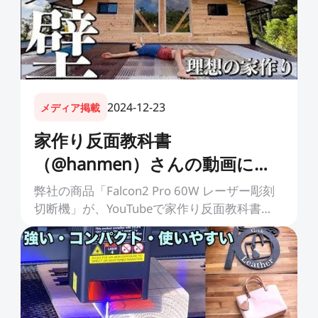
CFS用ケーブル
CFSディスプレイキット
すべて表示
すべて表示
2024-12-23
メディア掲載
家作り反面教科書
（@hanmen）さんの動画に紹
介されました。
弊社の商品「Falcon2 Pro 60W レーザー彫刻
切断機」が、YouTubeで家作り反面教科書
（@hanmen）さんの動画に紹介されました。
掲載日：2024年10月12日 雨漏り外壁フル...