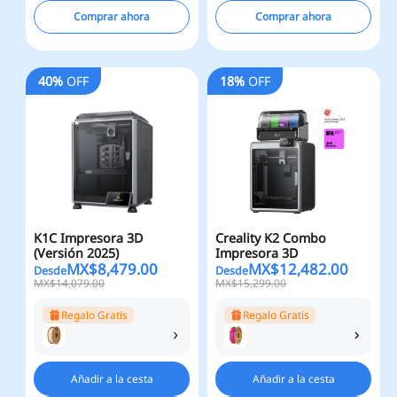
Comprar ahora
Comprar ahora
40%
OFF
18%
OFF
K1C Impresora 3D
Creality K2 Combo
(Versión 2025)
Impresora 3D
MX$
8,479.00
MX$
12,482.00
Desde
Desde
MX$14,079.00
MX$15,299.00
Regalo Gratis
Regalo Gratis
Añadir a la cesta
Añadir a la cesta