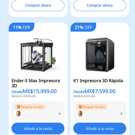
Comprar ahora
Comprar ahora
11%
OFF
21%
OFF
Ender-5 Max Impresora
K1 Impresora 3D Rápida
3D
MX$
15,999.00
MX$
7,599.00
Desde
Desde
MX$17,909.00
MX$9,599.00
Regalo Gratis
Regalo Gratis
Añadir a la cesta
Añadir a la cesta