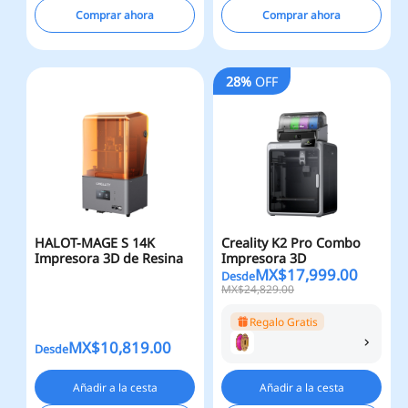
Comprar ahora
Comprar ahora
28%
OFF
HALOT-MAGE S 14K
Creality K2 Pro Combo
Impresora 3D de Resina
Impresora 3D
MX$
17,999.00
Desde
MX$24,829.00
Regalo Gratis
MX$
10,819.00
Desde
Añadir a la cesta
Añadir a la cesta