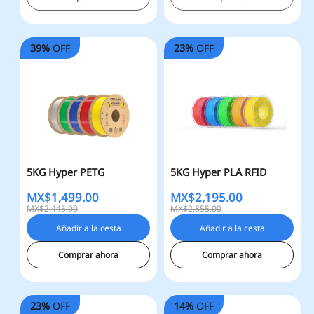
39%
OFF
23%
OFF
5KG Hyper PETG
5KG Hyper PLA RFID
MX$
1,499.00
MX$
2,195.00
MX$2,445.00
MX$2,855.00
Añadir a la cesta
Añadir a la cesta
Comprar ahora
Comprar ahora
23%
OFF
14%
OFF