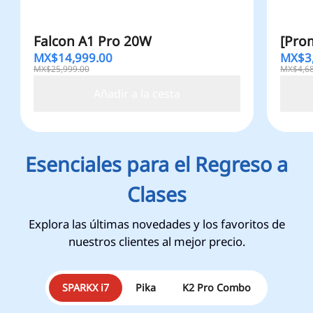
Falcon A1 Pro 20W
[Pro
MX$
14,999.00
MX$
3
MX$25,999.00
MX$4,68
Añadir a la cesta
Esenciales para el Regreso a
Clases
Explora las últimas novedades y los favoritos de
nuestros clientes al mejor precio.
SPARKX i7
Pika
K2 Pro Combo