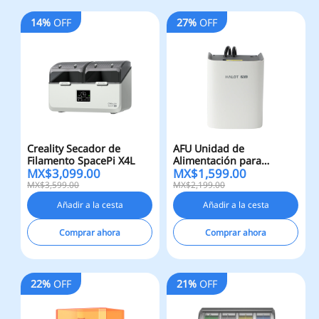
14%
OFF
27%
OFF
Creality Secador de
AFU Unidad de
Filamento SpacePi X4L
Alimentación para
MX$
3,099.00
MX$
1,599.00
HALOT-X1
MX$3,599.00
MX$2,199.00
Añadir a la cesta
Añadir a la cesta
Comprar ahora
Comprar ahora
22%
OFF
21%
OFF