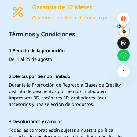
Diseño visual atractivo
Garantía de 12 Meses
Recomendaciones de productos adecuadas
Navegación y categorías claras
Cobertura completa del producto por 1 año.
Contenido abundante
Carga rápida de la página
Interacción fluida en la página (al hacer clic)
Términos y Condiciones
Entregar