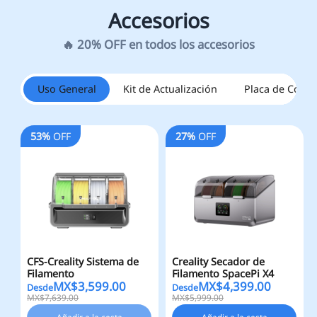
Uso General
Kit de Actualización
Placa de Const
53%
OFF
27%
OFF
CFS-Creality Sistema de
Creality Secador de
Filamento
Filamento SpacePi X4
MX$
3,599.00
MX$
4,399.00
Desde
Desde
MX$7,639.00
MX$5,999.00