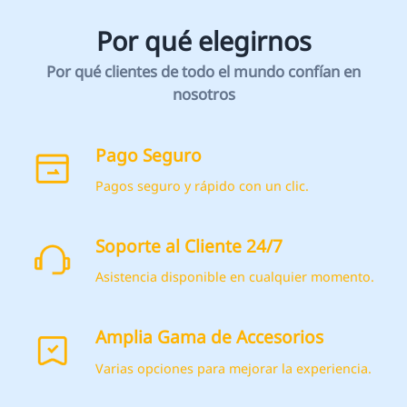
Pago Seguro
Pagos seguro y rápido con un clic.
Soporte al Cliente 24/7
Asistencia disponible en cualquier momento.
*
CALIFIQUE SU NIVEL DE SATISFACCIÓN CON ESTA
PÁGINA:
Amplia Gama de Accesorios
INSATISFECHO
SATISFECHO
1
2
3
4
5
6
7
8
9
10
Varias opciones para mejorar la experiencia.
*
RAZONES DE SU SATISFACCIÓN