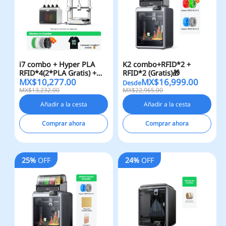
i7 combo + Hyper PLA
K2 combo+RFID*2 +
RFID*4(2*PLA Gratis) +
RFID*2 (Gratis)🎁
MX$
10,277.00
MX$
16,999.00
Camiseta Creality(Gratis)
Desde
🎁
MX$13,232.00
MX$22,965.00
Añadir a la cesta
Añadir a la cesta
Comprar ahora
Comprar ahora
25%
OFF
24%
OFF