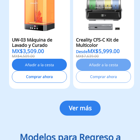
UW-03 Máquina de
Creality CFS-C Kit de
Lavado y Curado
Multicolor
MX$
3,509.00
MX$
5,999.00
Desde
MX$4,509.00
MX$7,639.00
Añadir a la cesta
Añadir a la cesta
Comprar ahora
Comprar ahora
Ver más