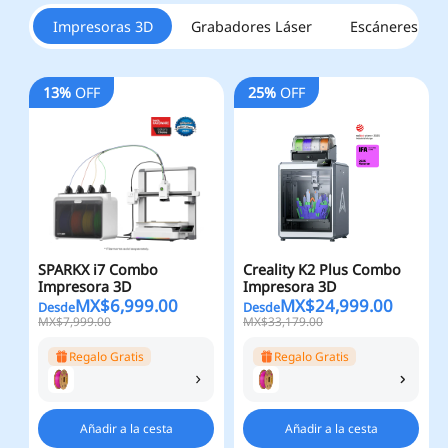
Impresoras 3D
Grabadores Láser
Escáneres
13%
OFF
25%
OFF
SPARKX i7 Combo
Creality K2 Plus Combo
Impresora 3D
Impresora 3D
MX$
6,999.00
MX$
24,999.00
Desde
Desde
MX$7,999.00
MX$33,179.00
Regalo Gratis
Regalo Gratis
Añadir a la cesta
Añadir a la cesta