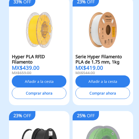
33%
OFF
23%
OFF
Hyper PLA RFID
Serie Hyper Filamento
Filamento
PLA de 1.75 mm, 1kg
MX$
439.00
MX$
419.00
MX$659.00
MX$544.00
Añadir a la cesta
Añadir a la cesta
Comprar ahora
Comprar ahora
23%
OFF
25%
OFF