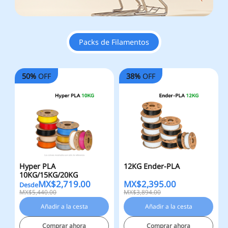
Packs de Filamentos
50%
OFF
38%
OFF
Hyper PLA
12KG Ender-PLA
10KG/15KG/20KG
MX$
2,719.00
MX$
2,395.00
Desde
MX$5,440.00
MX$3,894.00
Añadir a la cesta
Añadir a la cesta
Comprar ahora
Comprar ahora