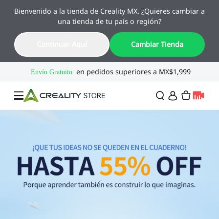
Bienvenido a la tienda de Creality MX. ¿Quieres cambiar a
🔥 Ofertas de Regreso a Clases
una tienda de tu país o región?
Hasta 55% OFF · Del 1 al 25 de agosto
19
00
04
19
Continuar Aquí
Cambiar Tienda
Día
Hora
Min
Seg
Ofertas
Impresoras 3D
Combo
SPARKX🏆
Creality Regreso a
Flash Sale
Clases
Serie Flagship🔥
Especial