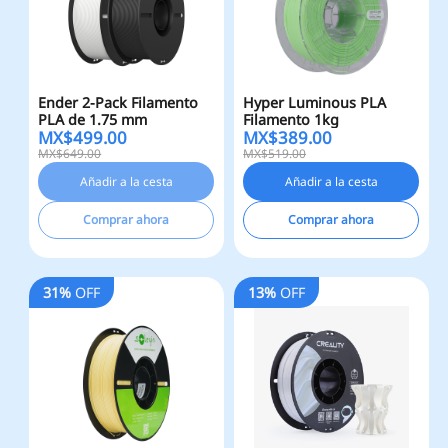
Ender 2-Pack Filamento
Hyper Luminous PLA
PLA de 1.75 mm
Filamento 1kg
MX$
499.00
MX$
389.00
MX$649.00
MX$519.00
Añadir a la cesta
Añadir a la cesta
Comprar ahora
Comprar ahora
31%
OFF
13%
OFF