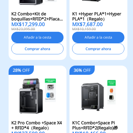
K2 Combo+Kit de
K1 +Hyper PLA*1+Hyper
boquillas+RFID*2+Placa
PLA*1（Regalo）
MX$
17,299.00
MX$
7,687.00
de Construcción(Regalo)
MX$23,095.00
MX$10,159.00
Añadir a la cesta
Añadir a la cesta
Comprar ahora
Comprar ahora
28%
OFF
36%
OFF
K2 Pro Combo +Space X4
K1C Combo+Space Pi
+ RFID*4（Regalo）
Plus+RFID*2(Regalo)🎁