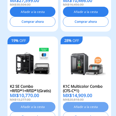
MX$
27,599.00
MX$
10,466.00
MX$38,504.00
MX$16,456.00
Añadir a la cesta
Añadir a la cesta
Comprar ahora
Comprar ahora
19%
OFF
28%
OFF
K2 SE Combo
K1C Multicolor Combo
+RFID*1+RFID*1(Gratis)
(CFS-C*1)
MX$
10,770.00
MX$
14,909.00
MX$13,277.00
MX$20,818.00
Añadir a la cesta
Añadir a la cesta