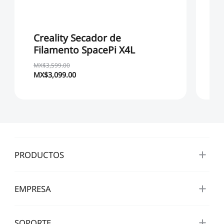
Creality Secador de
Ki
Filamento SpacePi X4L
a
p
MX$3,599.00
MX$3,099.00
MX
PRODUCTOS
EMPRESA
SOPORTE