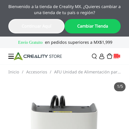
Bienvenido a la tienda de Creality MX. ¿Quieres cambiar a
🔥 Ofertas de Regreso a Clases
una tienda de tu país o región?
Hasta 55% OFF · Del 1 al 25 de agosto
18
16
21
03
Continuar Aquí
Cambiar Tienda
Día
Hora
Min
Seg
Inicio
/
Accesorios
/
AFU Unidad de Alimentación para HALOT-X1
Ofertas
1
/
5
Impresoras 3D
Combo
SPARKX🏆
Creality Regreso a
Flash Sale
Clases
Serie Flagship🔥
Especial