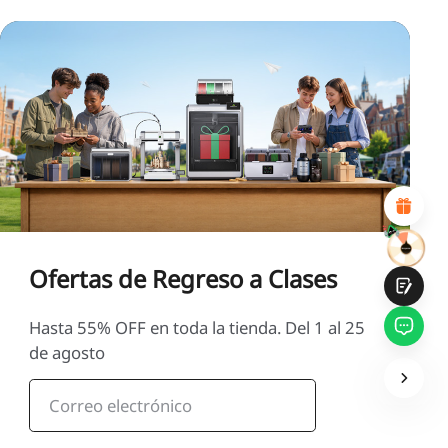
*
CALIFIQUE SU NIVEL DE SATISFACCIÓN CON ESTA
PÁGINA:
INSATISFECHO
SATISFECHO
1
2
3
4
5
6
7
8
9
10
*
RAZONES DE SU SATISFACCIÓN
Diseño visual atractivo
Recomendaciones de productos adecuadas
Navegación y categorías claras
Contenido abundante
Carga rápida de la página
Interacción fluida en la página (al hacer clic)
Ofertas de Regreso a Clases
Hasta 55% OFF en toda la tienda. Del 1 al 25
de agosto
Entregar