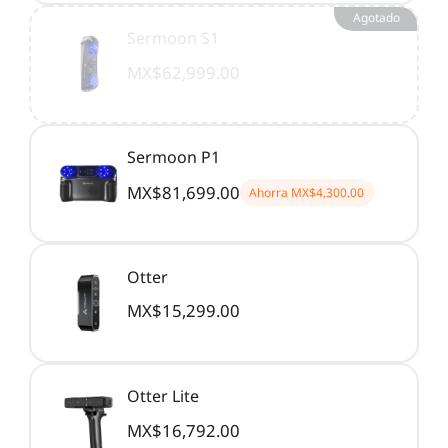
Agotado
Sermoon S1
MX$62,999.00
Sermoon P1
MX$81,699.00
Ahorra
MX$4,300.00
Otter
MX$15,299.00
Otter Lite
MX$16,792.00