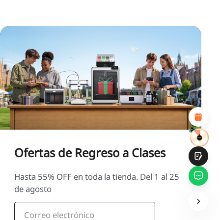
*
CALIFIQUE SU NIVEL DE SATISFACCIÓN CON ESTA
PÁGINA:
INSATISFECHO
SATISFECHO
1
2
3
4
5
6
7
8
9
10
*
RAZONES DE SU SATISFACCIÓN
Diseño visual atractivo
Recomendaciones de productos adecuadas
Navegación y categorías claras
Contenido abundante
Carga rápida de la página
Interacción fluida en la página (al hacer clic)
Ofertas de Regreso a Clases
Hasta 55% OFF en toda la tienda. Del 1 al 25
de agosto
Entregar