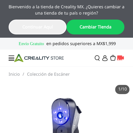
Bienvenido a la tienda de Creality MX. ¿Quieres cambiar a
🔥 Ofertas de Regreso a Clases
una tienda de tu país o región?
Hasta 55% OFF · Del 1 al 25 de agosto
16
22
11
13
Continuar Aquí
Cambiar Tienda
Día
Hora
Min
Seg
Inicio
/
Colección de Escáner
Ofertas
1
/
10
Impresoras 3D
Combo
SPARKX🏆
Creality Regreso a
Flash Sale
Clases
Serie Flagship🔥
Especial