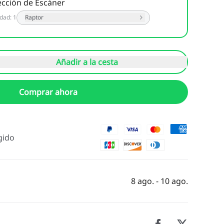
ección de Escáner
idad
:
1
Raptor
Añadir a la cesta
Comprar ahora
gido
8 ago. - 10 ago.