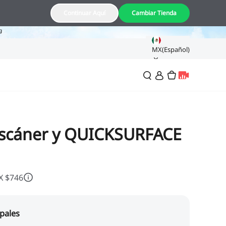
8
Continuar Aquí
Cambiar Tienda
g
MX(Español)
scáner y QUICKSURFACE
X $746