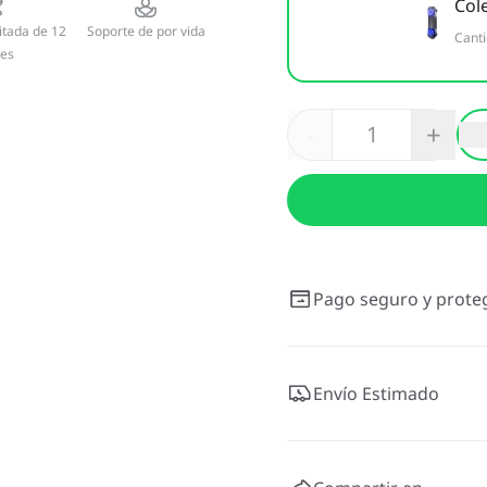
Col
itada de 12
Soporte de por vida
Cant
es
-
+
Pago seguro y prote
Envío Estimado