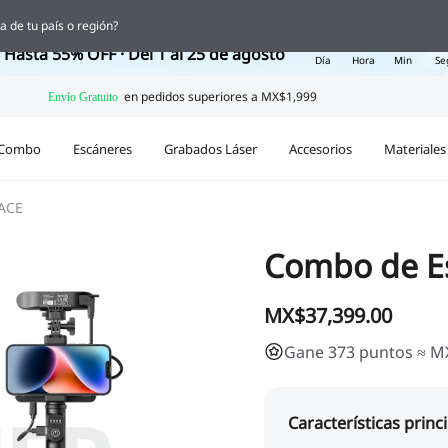
 Ofertas de Regreso a Clases
a de tu país o región?
17
18
52
0
Hasta 55% OFF · Del 1 al 25 de agosto
Día
Hora
Min
Se
Combo
Escáneres
Grabados Láser
Accesorios
Materiales
ACE
Combo de E
MX$37,399.00
Gane 373 puntos ≈ M