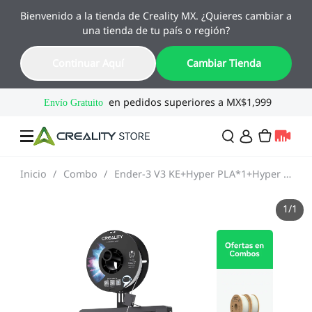
Bienvenido a la tienda de Creality MX. ¿Quieres cambiar a
🔥 Ofertas de Regreso a Clases
una tienda de tu país o región?
Hasta 55% OFF · Del 1 al 25 de agosto
17
19
55
12
Continuar Aquí
Cambiar Tienda
Día
Hora
Min
Seg
Inicio
/
Combo
/
Ender-3 V3 KE+Hyper PLA*1+Hyper PLA*1(Gratis)🎁
Ofertas
1
/
1
Impresoras 3D
Combo
SPARKX🏆
Creality Regreso a
Flash Sale
Clases
Serie Flagship🔥
Especial