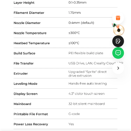
Diseño visual atractivo
Recomendaciones de productos adecuadas
Navegación y categorías claras
Contenido abundante
Carga rápida de la página
Interacción fluida en la página (al hacer clic)
Entregar