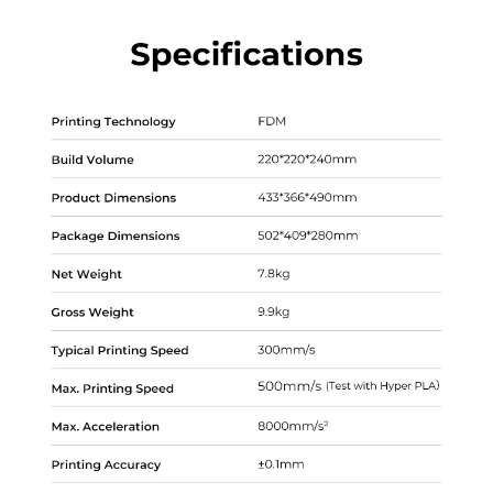
*
CALIFIQUE SU NIVEL DE SATISFACCIÓN CON ESTA
PÁGINA:
INSATISFECHO
SATISFECHO
1
2
3
4
5
6
7
8
9
10
*
RAZONES DE SU SATISFACCIÓN