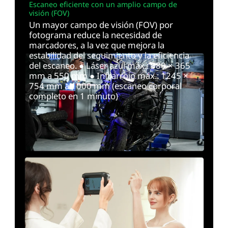
Escaneo eficiente con un amplio campo de
visión (FOV)
Un mayor campo de visión (FOV) por
fotograma reduce la necesidad de
marcadores, a la vez que mejora la
estabilidad del seguimiento y la eficiencia
del escaneo. ● Láser azul máx.: 380 × 365
mm a 550 mm ● Infrarrojo máx.: 1245 ×
754 mm a 1000 mm (escaneo corporal
completo en 1 minuto)