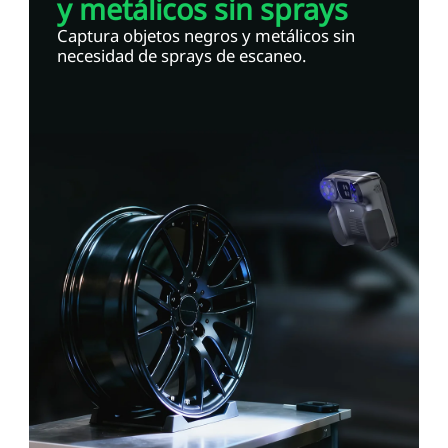
y metálicos sin sprays
Captura objetos negros y metálicos sin
necesidad de sprays de escaneo.
*
CALIFIQUE SU NIVEL DE SATISFACCIÓN CON ESTA
PÁGINA:
INSATISFECHO
SATISFECHO
1
2
3
4
5
6
7
8
9
10
*
RAZONES DE SU SATISFACCIÓN