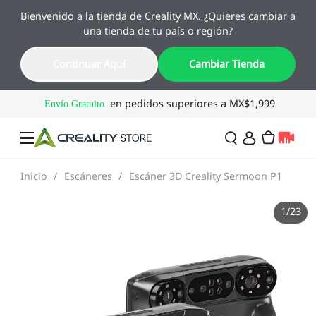
Bienvenido a la tienda de Creality MX. ¿Quieres cambiar a
🔥 Ofertas de Regreso a Clases
una tienda de tu país o región?
Hasta 55% OFF · Del 1 al 25 de agosto
19
10
25
56
Continuar Aquí
Cambiar Tienda
Día
Hora
Min
Seg
Inicio
/
Escáneres
/
Escáner 3D Creality Sermoon P1
Ofertas
1
/
23
Impresoras 3D
Combo
SPARKX🏆
Creality Regreso a
Flash Sale
Clases
Serie Flagship🔥
Especial