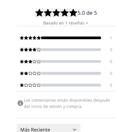
5.0
de 5
Basado en
1
reseñas
✓
1
0
0
0
0
Los comentarios están disponibles después
del inicio de sesión y compra.
Más Reciente