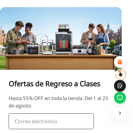
*
CALIFIQUE SU NIVEL DE SATISFACCIÓN CON ESTA
PÁGINA:
INSATISFECHO
SATISFECHO
1
2
3
4
5
6
7
8
9
10
*
RAZONES DE SU SATISFACCIÓN
Diseño visual atractivo
Recomendaciones de productos adecuadas
Navegación y categorías claras
Contenido abundante
Carga rápida de la página
Interacción fluida en la página (al hacer clic)
Ofertas de Regreso a Clases
Hasta 55% OFF en toda la tienda. Del 1 al 25
de agosto
Entregar