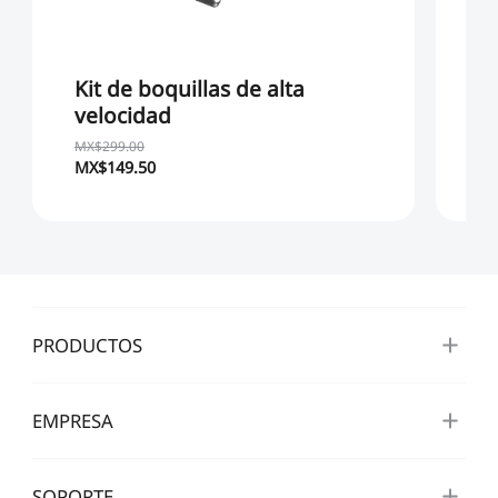
Kit de boquillas de alta
"U
velocidad
d
MX$299.00
MX$149.50
MX
PRODUCTOS
EMPRESA
SOPORTE