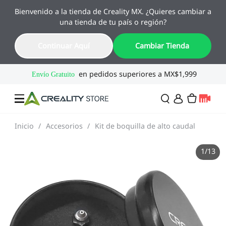
Bienvenido a la tienda de Creality MX. ¿Quieres cambiar a
🔥 Ofertas de Regreso a Clases
una tienda de tu país o región?
Hasta 55% OFF · Del 1 al 25 de agosto
17
22
02
58
Continuar Aquí
Cambiar Tienda
Día
Hora
Min
Seg
Inicio
/
Accesorios
/
Kit de boquilla de alto caudal
Ofertas
1
/
13
Impresoras 3D
Combo
SPARKX🏆
Creality Regreso a
Flash Sale
Clases
Serie Flagship🔥
Especial