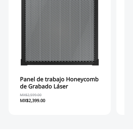
Panel de trabajo Honeycomb
K
de Grabado Láser
G
MX$2,599.00
MX$2,399.00
MX