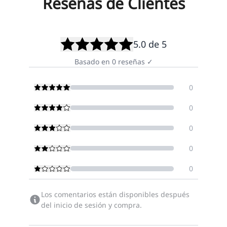
Reseñas de Clientes
5.0
de 5
Basado en
0
reseñas
✓
0
0
0
0
0
Los comentarios están disponibles después
del inicio de sesión y compra.