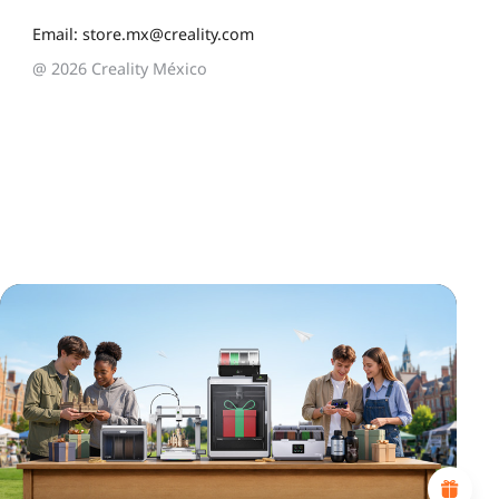
Email: store.mx@creality.com
@ 2026 Creality México
*
CALIFIQUE SU NIVEL DE SATISFACCIÓN CON ESTA
PÁGINA:
INSATISFECHO
SATISFECHO
1
2
3
4
5
6
7
8
9
10
*
RAZONES DE SU SATISFACCIÓN
Diseño visual atractivo
Recomendaciones de productos adecuadas
Navegación y categorías claras
Contenido abundante