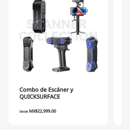
Combo de Escáner y
E
QUICKSURFACE
X
MX
MX$22,999.00
MX
Desde