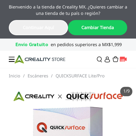
Bienvenido a la tienda de Creality MX. ¿Quieres cambiar a
🔥 Ofertas de Regreso a Clases
una tienda de tu país o región?
Hasta 55% OFF · Del 1 al 25 de agosto
18
23
55
15
Continuar Aquí
Cambiar Tienda
Día
Hora
Min
Seg
Inicio
/
Escáneres
/
QUICKSURFACE Lite/Pro
Ofertas
1
/
9
Impresoras 3D
Combo
SPARKX🏆
Creality Regreso a
Flash Sale
Clases
Serie Flagship🔥
Especial